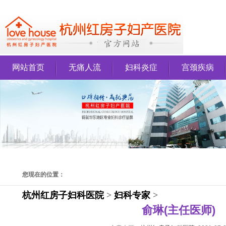
网站首页
无痛人流
妇科炎症
宫颈疾病
您现在的位置：
杭州红房子妇科医院
>
妇科专家
>
俞琳(主任医师)