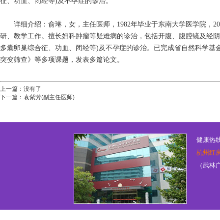
征、功血、闭经等)及不孕症的诊治。
详细介绍：俞琳，女，主任医师，1982年毕业于东南大学医学院，20
研、教学工作。擅长妇科肿瘤等疑难病的诊治，包括开腹、腹腔镜及经阴
多囊卵巢综合征、功血、闭经等)及不孕症的诊治。已完成省自然科学基
突变筛查》等多项课题，发表多篇论文。
上一篇：没有了
下一篇：
袁紫芳(副主任医师)
健康热线：
杭州红
（武林