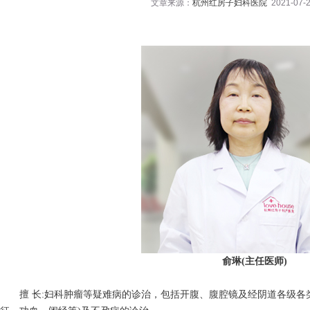
文章来源：
杭州红房子妇科医院
2021-07-2
俞琳(主任医师)
擅 长:妇科肿瘤等疑难病的诊治，包括开腹、腹腔镜及经阴道各级各类