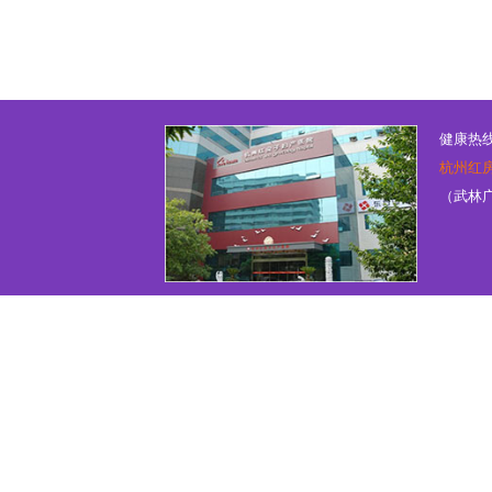
健康热线：
杭州红
（武林