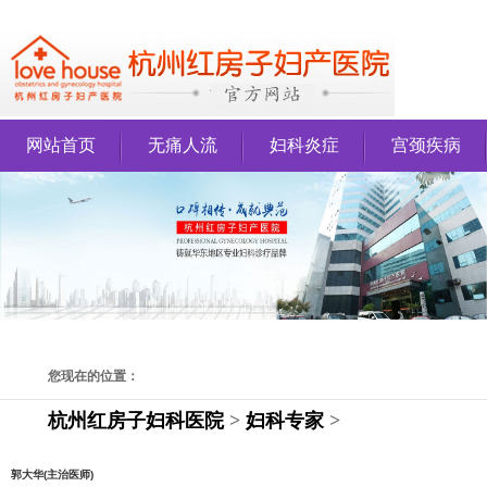
网站首页
无痛人流
妇科炎症
宫颈疾病
您现在的位置：
杭州红房子妇科医院
>
妇科专家
>
郭大华(主治医师)