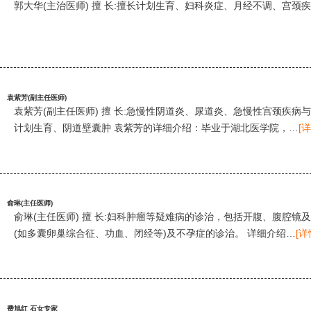
郭大华(主治医师) 擅 长:擅长计划生育、妇科炎症、月经不调、宫颈
袁紫芳(副主任医师)
袁紫芳(副主任医师) 擅 长:急慢性阴道炎、尿道炎、急慢性宫颈疾
计划生育、阴道壁囊肿 袁紫芳的详细介绍：毕业于湖北医学院，…
[详
俞琳(主任医师)
俞琳(主任医师) 擅 长:妇科肿瘤等疑难病的诊治，包括开腹、腹腔
(如多囊卵巢综合征、功血、闭经等)及不孕症的诊治。 详细介绍…
[详
费旭红 石女专家