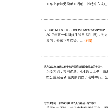
血车上参加无偿献血活动，以特殊方式过一
五一专家门诊正常开展，公益援助点击快速申请绿色通道!
2017年五一假期(4月29日-5月1日
放假，专家正常接诊。…
[详情]
助力公益跑,杭州红房子妇产医院获得爱心赞助荣誉证书!
为爱奔跑，共同传递。4月15日上午，由浙
型公益跑活动,在美丽的西子湖畔举行。
万万没想到，原来杭州红房子是这样的一家医院！
关于妇科医院，相信大家听说过不少。听