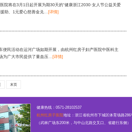
医院将在3月1日起开展为期30天的“健康浙江2030·女人节公益关爱
术援助、1元爱心慈善金兑…
[详情]
车便民活动在运河广场如期开展，由杭州红房子妇产医院中医科主
场为广大市民提供了量血压…
[详情]
页
末页
健康热线：0571-28102537
杭州红房子医院
地址：浙江省杭州市下城区体育场路286
（武林广场东200米，与中山北路交叉口、省建行东侧）