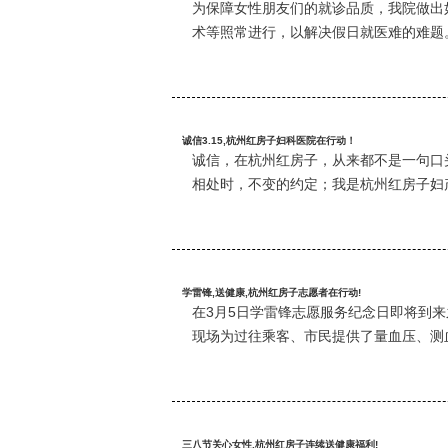
为保障女性朋友们的就诊品质，我院做出如
术等照常进行，以解决假日就医难的难题
诚信3.15,杭州红房子妇科医院在行动！
诚信，在杭州红房子，从来都不是一句口
相处时，不变的约定；我是杭州红房子妇
学雷锋,送健康,杭州红房子志愿者在行动!
在3月5日学雷锋志愿服务纪念日即将到
现场为过往乘客、市民提供了量血压、测
三八节关心女性,杭州红房子连续送健康福利!