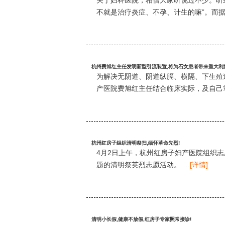
不就是治疗炎症、不孕、计生的嘛”。而
杭州费旭红主任发明新型引流装置,将为石女患者带来重大利
为解决无阴道、阴道纵膈、横隔、下生殖
产医院费旭红主任结合临床实际，及自己
杭州红房子组织清明祭扫,缅怀革命先烈!
4月2日上午，杭州红房子妇产医院组织志
题的清明祭英烈志愿活动。 …
[详情]
清明小长假,健康不放假,红房子专家照常接诊!