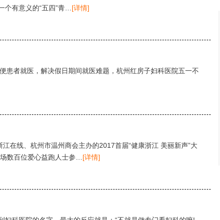
个有意义的“五四”青…
[详情]
)，为方便患者就医，解决假日期间就医难题，杭州红房子妇科医院五一不
江在线、杭州市温州商会主办的2017首届“健康浙江 美丽新声”大
全场数百位爱心益跑人士参…
[详情]
到妇科医院的名字，最大的反应就是：“不就是做专门看妇科的嘛!