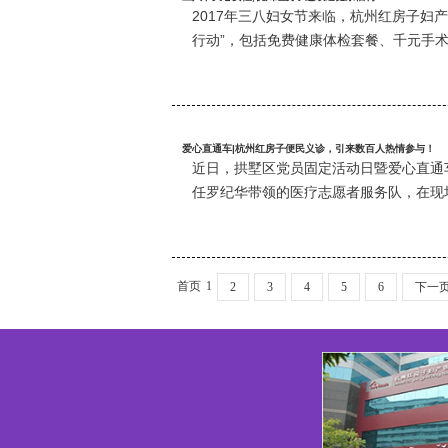
2017年三八妇女节来临，杭州红房子妇产
行动”，包括免费健康体检套餐、千元手
爱心直通车|杭州红房子便民义诊，引来数百人热情参与！
近日，拱墅区党员固定活动日暨爱心直通
任罗纪华带领的医疗志愿者服务队，在现
首页
1
2
3
4
5
6
下一