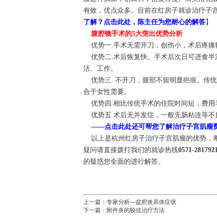
有效，优点众多。目前在红房子就诊治疗子
了解？点击此处，陈主任为您耐心的解答
】
腹腔镜手术的5大突出优势分析
优势一.手术无需开刀，创伤小，术后疼痛
优势二.术后恢复快。手术后次日可进食半
活、工作。
优势三. 不开刀，腹部不留明显疤痕。传
合于女性需要。
优势四.相比传统手术的住院时间短，费用
优势五.术后无并发症，一般无肠粘连等不
——点击此处还可帮您了解治疗子宫肌瘤
以上是杭州红房子治疗子宫肌瘤的优势，希
疑问请直接拨打我们的就诊热线
0571-281792
的疑惑您全面的进行解答。
上一篇：
专家分析—盆腔炎具体症状
下一篇：
附件炎的较佳治疗方法