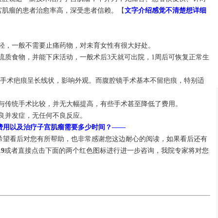
宫肌瘤的患者治愈率高，深受患者信赖。【
文字介绍感觉不清楚想详细
轻，一般不需要止痛药物，对未育女性有很大好处。
流质食物，并能下床活动，一般术后3天就可出院，1周后可恢复正常生
统手术疤痕呈长线状，影响外观。而腹腔镜手术基本不留疤痕，特别适
与传统手术比较，并无大幅提高，有些手术甚至降低了费用。
良并发症，无任何不良反应。
费用以及治疗子宫肌瘤需要多少时间？——
望看后对您有所帮助，也非常感谢您这边耐心的阅读，如果看后还有
19
或者直接点击下面的两个红色图标进行进一步咨询，我院专家将对您