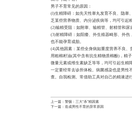
男子不育常见的原因：
(l)生精障碍：如先天性睾丸发育不良、隐
乏某些营养物质、内分泌疾病等，均可引起
(2)输精受阻：如附睾、输精管、射精管和
(3)射精障碍：如阳痿、外生殖器畸形、外
也不能孕育成胎。
(4)其他因素：某些全身病如重度营养不良
用粗棉籽油(其中含有抗生精物质棉酚)，精
微量元素或维生素缺乏等等，均可引起生精
一定要经常去诊所体检。病菌感染也是男性
查。自我检测。常借助工具对自己的精液进
上一篇：
警惕：三大“杀”精因素
下一篇：
造成男性不育的异常原因