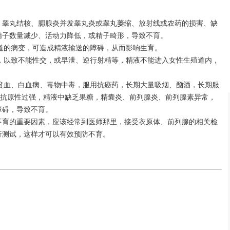
睾、睾丸结核、腮腺炎并发睾丸炎或睾丸萎缩、放射线或农药的损害、缺
精子数量减少、活动力降低，或精子畸形，导致不育。
尿道的病变，可造成精液输送的障碍，从而影响生育。
伤，以致不能性交，或早泄、逆行射精等，精液不能进入女性生殖道内，
、贫血、白血病、毒物中毒，服用抗癌药，长期大量吸烟、酗酒，长期服
子抗原性过强，精液中缺乏果糖，精囊炎、前列腺炎、前列腺素异常，
障碍，导致不育。
不育的重要因素，应该经常到医师那里，接受衣原体、前列腺的相关检
行测试，这样才可以有效预防不育。