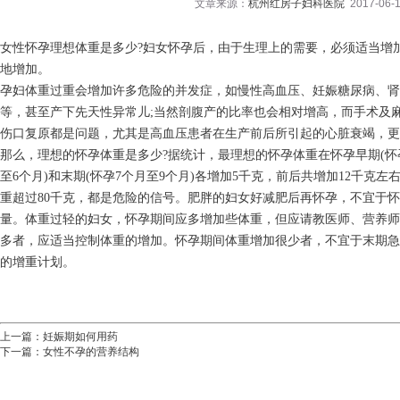
文章来源：
杭州红房子妇科医院
2017-06-1
女性怀孕理想体重是多少?妇女怀孕后，由于生理上的需要，必须适当增
地增加。
孕妇体重过重会增加许多危险的并发症，如慢性高血压、妊娠糖尿病、肾
等，甚至产下先天性异常儿;当然剖腹产的比率也会相对增高，而手术及
伤口复原都是问题，尤其是高血压患者在生产前后所引起的心脏衰竭，更
那么，理想的怀孕体重是多少?据统计，最理想的怀孕体重在怀孕早期(怀孕
至6个月)和末期(怀孕7个月至9个月)各增加5千克，前后共增加12千克
重超过80千克，都是危险的信号。肥胖的妇女好减肥后再怀孕，不宜于
量。体重过轻的妇女，怀孕期间应多增加些体重，但应请教医师、营养师
多者，应适当控制体重的增加。怀孕期间体重增加很少者，不宜于末期急
的增重计划。
上一篇：
妊娠期如何用药
下一篇：
女性不孕的营养结构