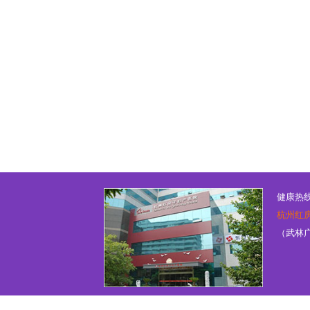
健康热线：
杭州红
（武林