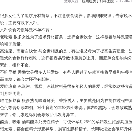
文章来源：
杭州红房子妇科医院
2017-06-1
很多女性为了追求身材苗条，不注意饮食调养，影响排卵规律，专家说不
说，主要有以下六种。
六种饮食习惯导致不孕不育：
老吃素 很多女性为了追求身材苗条，选择全素饮食，这样很容易导致营
响精子质量。
高油脂、高蛋白饮食 与全素相反的是，有些准父母为了提高生育质量，
熏烤的食物样样都吃，这样很容易导致体重急剧上升。而肥胖会影响内分
紊乱、排卵不良。
不吃早餐 睡懒觉是很多人的爱好，有些人睡过了头就直接将早餐和午餐
高血糖，都会对怀孕有影响。
爱吃凉食 冰淇淋、雪糕、冰镇饮料是很多年轻人的最爱，经常吃这些食
到月经周期。
吃过多熟食 很多熟食味道鲜美、香辣诱人，主要就是因为在制作过程中
色剂等含铝添加剂。对生育期的年轻男性来说，体内铝超标，会导致成熟
来讲，铝元素超标则会导致胎儿发育异常。
酗酒、吸烟 酒精能杀死男性精子，可使怀孕后26%的孕妇发生妊娠髙血
铝元素，都会使精子形态异常，损害性腺和精子。长期吸烟还会破坏身