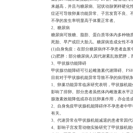
来越高，并且与糖尿病、冠状动脉粥样硬化
症还可导致卵巢功能异常、子宫发育不良、
不孕的发生率明显高于体重正常者。
2、糖尿病
糖尿病可致糖、脂肪、蛋白质等体内多种物
死胎、早产或巨大胎儿。糖尿病造成女性不
(1)自身免疫：在部分糖尿病伴不孕患者血
(2)肥胖：部分糖尿病人因代谢紊乱致肥胖
3、甲状腺功能障碍
甲状腺功能障碍可引起雌激素代谢障碍、FS
目前对于甲状腺机能异常导致不孕的病理机
1、卵巢功能异常临床研究表明，甲状腺机
影响了排卵。部分患者虽然体内雌激素水平
腺激素效能降低或存在抗卵巢作用，亦会造
2、自身免疫甲状腺机能障碍伴不孕患者中
有关。
3、代谢异常在甲状腺机能减退的患者常因
4、影响子宫发育动物实验研究了甲状腺机