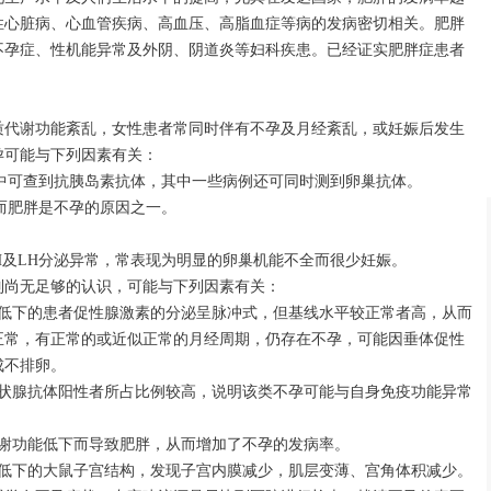
性心脏病、心血管疾病、高血压、高脂血症等病的发病密切相关。肥胖
不孕症、性机能异常及外阴、阴道炎等妇科疾患。已经证实肥胖症患者
质代谢功能紊乱，女性患者常同时伴有不孕及月经紊乱，或妊娠后发生
孕可能与下列因素有关：
浆中可查到抗胰岛素抗体，其中一些病例还可同时测到卵巢抗体。
，而肥胖是不孕的原因之一。
H及LH分泌异常，常表现为明显的卵巢机能不全而很少妊娠。
制尚无足够的认识，可能与下列因素有关：
能低下的患者促性腺激素的分泌呈脉冲式，但基线水平较正常者高，从而
正常，有正常的或近似正常的月经周期，仍存在不孕，可能因垂体促性
成不排卵。
甲状腺抗体阳性者所占比例较高，说明该类不孕可能与自身免疫功能异常
代谢功能低下而导致肥胖，从而增加了不孕的发病率。
能低下的大鼠子宫结构，发现子宫内膜减少，肌层变薄、宫角体积减少。