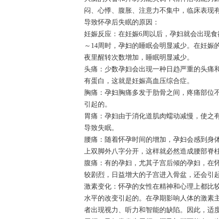
闷、心悸、腹胀、注意力不集中，临床表现
导致怀孕后失眠的原因：
妊娠反应：在妊娠6周以后，孕妇就会出现食
～14周时，孕妇的睡眠会明显减少。在妊娠
夜里醒转次数增加，睡眠明显减少。
头痛：少数孕妇会出现一种日趋严重的头痛和
有蛋白，这就是妊娠高血压综合症。
胸痛：孕妇胸痛多发于肋骨之间，疼痛部位
引起的。
胃痛：孕妇由于消化道肌肉蠕动减慢，使之
导致失眠。
腰痛：随着怀孕时间的增加，孕妇会感到身
上双脚外八字分开，这样就必然造成腰部脊
腹痛：有的孕妇，尤其子宫后倾的孕妇，在
较剧烈，日益增大的子宫进入骨盆，还会引
激素变化：怀孕的女性在精神和心理上都比
水平的改变引起的。在孕期影响人体的激素
者出现视力、听力和智能的缺陷。因此，适