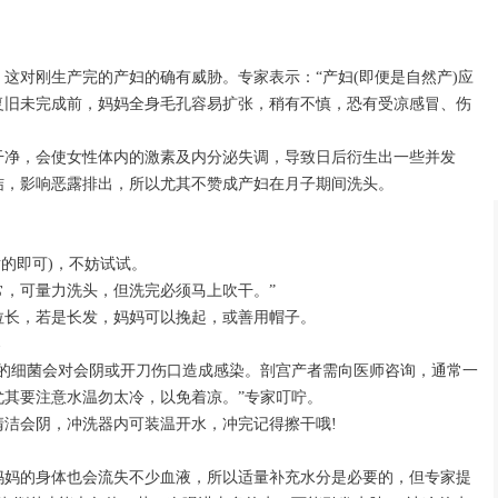
这对刚生产完的产妇的确有威胁。专家表示：“产妇(即便是自然产)应
复旧未完成前，妈妈全身毛孔容易扩张，稍有不慎，恐有受凉感冒、伤
干净，会使女性体内的激素及内分泌失调，导致日后衍生出一些并发
结，影响恶露排出，所以尤其不赞成产妇在月子期间洗头。
喷的即可)，不妨试试。
，可量力洗头，但洗完必须马上吹干。”
拉长，若是长发，妈妈可以挽起，或善用帽子。
器
中的细菌会对会阴或开刀伤口造成感染。剖宫产者需向医师咨询，通常一
尤其要注意水温勿太冷，以免着凉。”专家叮咛。
洁会阴，冲洗器内可装温开水，冲完记得擦干哦!
妈妈的身体也会流失不少血液，所以适量补充水分是必要的，但专家提