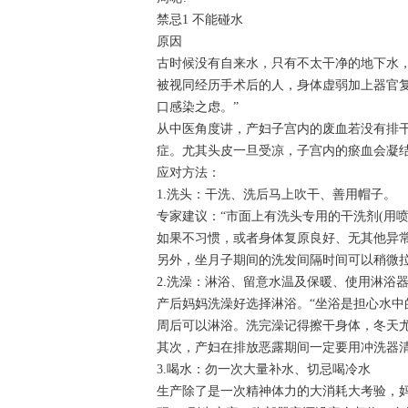
禁忌1 不能碰水
原因
古时候没有自来水，只有不太干净的地下水，
被视同经历手术后的人，身体虚弱加上器官
口感染之虑。”
从中医角度讲，产妇子宫内的废血若没有排
症。尤其头皮一旦受凉，子宫内的瘀血会凝
应对方法：
1.洗头：干洗、洗后马上吹干、善用帽子。
专家建议：“市面上有洗头专用的干洗剂(用
如果不习惯，或者身体复原良好、无其他异常
另外，坐月子期间的洗发间隔时间可以稍微
2.洗澡：淋浴、留意水温及保暖、使用淋浴
产后妈妈洗澡好选择淋浴。“坐浴是担心水
周后可以淋浴。洗完澡记得擦干身体，冬天
其次，产妇在排放恶露期间一定要用冲洗器清
3.喝水：勿一次大量补水、切忌喝冷水
生产除了是一次精神体力的大消耗大考验，