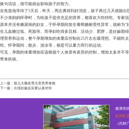
换句话说，很可能就会影响孩子的智力。
在焦急地等待了5天后，昨天，周志勇得到好消息，孩子再过几天就能出
不少准妈妈怀孕时，为给孩子提供充足的营养，都喜欢大吃特吃。专家说
原本并没有糖尿病的妇女，于怀孕期间发生葡萄糖耐受性异常，就称为“
生儿血糖过低、死胎等。而孕妇吃得多且精、活动少、肥胖，是妊娠期得
理营养和运动，整个孕期增加的体重应控制在25斤左右最理想。不能吃
吃。怀孕期间，散步、游泳等，都是可以量力而行的运动。
可见，孕期的体重增加应该根据个人体质有差异的控制，增加太多并不等
带来疾病。
上一篇：
胎儿大脑发育注意营养食物
下一篇：
出现妊娠反应要认真对待
健康热线：
杭州红
（武林