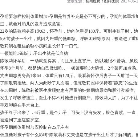
文章来源：
杭州红房子妇科医院
2017-06-1
孕期要怎样控制体重增加?孕期是营养补充是必不可少的，孕期的体重增
过，就会对胎儿的发育造成危害。
22岁的陈敬莉身高1米63，怀孕前，她的体重是180斤。可到生孩子时，她
5天前孩子一出生，就因为严重的低血糖、呼吸困难等原因，被送进了重
敬莉躺在租住的狭小房间里长舒了一口气。
一顿能吃3碗饭 儿子出生就是低血糖
陈敬莉怀孕后，一动就觉得累，而且身上直冒汗。所以她很不爱动。虽说
怀孕8个月前，都是她自己做饭吃，一顿饭要吃3大碗饭、2个菜再加点汤
丈夫周志勇身高1米64，体重只有120斤。眼看着怀孕后妻子一天胖过
了陈敬莉拒绝。两人为此吵了几次嘴，但陈敬莉照样保持着“静态”的生活
在38周时，陈敬莉被医生发现她患有严重的妊娠期糖尿病和胆汁淤积症。
发生了呼吸窘迫症，医生不得不对她进行剖腹产。陈敬莉太胖，为了不让
手双脚缠在手术台上。
孩子终于出来了，6斤重，是个儿子，可头上没有头发，脸色青紫。一查
被送到了重症监护室。
怀孕期间体重增加应控制在25斤左右
低血糖对孩子有什么影响?陈敬莉和丈夫也是在孩子出生后才了解到的。