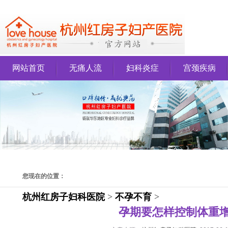
网站首页
无痛人流
妇科炎症
宫颈疾病
您现在的位置：
杭州红房子妇科医院
>
不孕不育
>
孕期要怎样控制体重