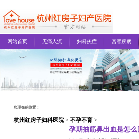
网站首页
无痛人流
妇科炎症
宫颈疾病
您现在的位置：
杭州红房子妇科医院
>
不孕不育
>
孕期抽筋鼻出血是怎么