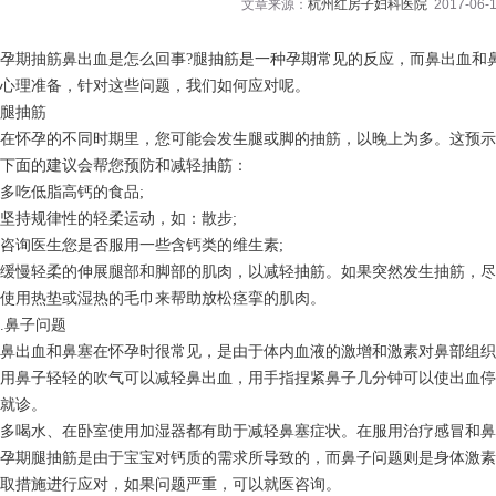
文章来源：
杭州红房子妇科医院
2017-06-1
孕期抽筋鼻出血是怎么回事?腿抽筋是一种孕期常见的反应，而鼻出血和
心理准备，针对这些问题，我们如何应对呢。
腿抽筋
在怀孕的不同时期里，您可能会发生腿或脚的抽筋，以晚上为多。这预
下面的建议会帮您预防和减轻抽筋：
多吃低脂高钙的食品;
坚持规律性的轻柔运动，如：散步;
咨询医生您是否服用一些含钙类的维生素;
缓慢轻柔的伸展腿部和脚部的肌肉，以减轻抽筋。如果突然发生抽筋，尽
使用热垫或湿热的毛巾来帮助放松痉挛的肌肉。
.鼻子问题
鼻出血和鼻塞在怀孕时很常见，是由于体内血液的激增和激素对鼻部组织
用鼻子轻轻的吹气可以减轻鼻出血，用手指捏紧鼻子几分钟可以使出血停
就诊。
多喝水、在卧室使用加湿器都有助于减轻鼻塞症状。在服用治疗感冒和鼻
孕期腿抽筋是由于宝宝对钙质的需求所导致的，而鼻子问题则是身体激素
取措施进行应对，如果问题严重，可以就医咨询。