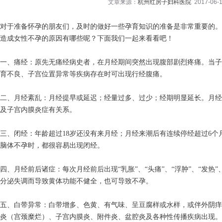
文章来源：
杭州红房子妇科医院
2017-06-1
对于准备怀孕的朋友们，及时的做好一些孕育知识的准备是非常重要的。
造成女性不孕的原因有哪些呢？下面我们一起来看看吧！
一、痛经：原先无痛经病史者，在月经期间突然出现腹部剧烈疼痛。当子
育不良、子宫位置异常等疾病存在时可出现行经腹痛。
二、月经紊乱：月经提早或延迟；经量过多、过少；经期明显延长。月经
及子宫内膜炎症有关系。
三、闭经：年龄超过18岁还没有来月经；月经来潮后有连续停经超过6
脑体不孕时，都很容易出现闭经。
四、月经前后诸症：每次月经前后出现“乳胀”、“头痛”、“浮肿”、“发热
分泌失调而导致黄体功能不健全，也可导致不孕。
五、白带异常：白带增多、色黄、有气味、呈豆腐样或水样，或伴外阴痒
炎（宫颈糜烂）、子宫内膜炎、附件炎、盆腔炎及各种性传播疾病出现。