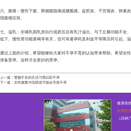
六、腹痛：慢性下腹、两侧腹隐痛或腰骶痛。盆腔炎、子宫颈炎、卵巢炎
现腹痛症状。
七、溢乳：非哺乳期乳房自行或挤压后有乳汁溢出。与下丘脑功能不全、
低下、慢性肾功能衰竭等有关，也可有避孕药及利血平等降压药引起。溢
通过上面的介绍，希望能够给大家对不孕不育的认知带来帮助。希望女性
准备受孕。这样才会更好的受孕。
上一篇：
警惕不良的生活习惯以防不孕
下一篇：
女性频繁冲洗阴道可能会导致不孕
健康热线：
杭州红
（武林