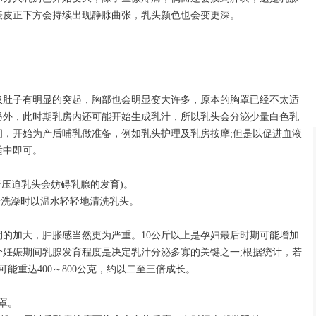
表皮正下方会持续出现静脉曲张，乳头颜色也会变更深。
仅肚子有明显的突起，胸部也会明显变大许多，原本的胸罩已经不太适
另外，此时期乳房内还可能开始生成乳汁，所以乳头会分泌少量白色乳
之间，开始为产后哺乳做准备，例如乳头护理及乳房按摩;但是以促进血液
适中即可。
于压迫乳头会妨碍乳腺的发育)。
于洗澡时以温水轻轻地清洗乳头。
的加大，肿胀感当然更为严重。10公斤以上是孕妇最后时期可能增加
个妊娠期间乳腺发育程度是决定乳汁分泌多寡的关键之一;根据统计，若
可能重达400～800公克，约以二至三倍成长。
罩。