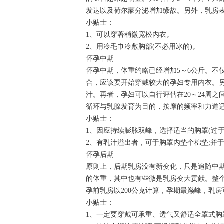
发达以及荷尔蒙分泌增加缘故。另外，乳房
小贴士：
1、可以穿著稍微宽松内衣。
2、用冷毛巾冷敷胸部(不必用冰的)。
怀孕中期
怀孕中期，体重约略已经增加5～6公斤。不
合，应该要开始穿戴较大的孕妇专用内衣。
汁。再者，孕妇可以自行评估在20～24周
循环与乳腺发育为目的，按摩的频率和力道
小贴士：
1、因应持续膨胀双峰，选择适当的胸罩(过
2、有乳汁溢出者，可于胸罩内垫个棉垫;并
怀孕后期
原则上，后期乳房没有新变化，只是追随中期
的体重，其中也有些微是乳房变大贡献。整
孕前乳房以200公克计算，孕期最巅峰，乳房
小贴士：
1、一定要穿戴可承重、透气又舒适全罩式胸