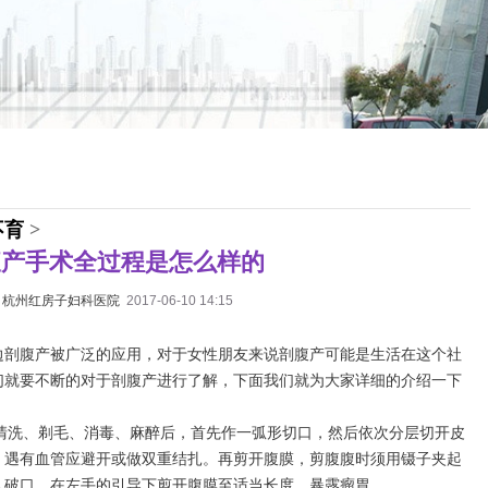
不育
>
腹产手术全过程是怎么样的
：
杭州红房子妇科医院
2017-06-10 14:15
边剖腹产被广泛的应用，对于女性朋友来说剖腹产可能是生活在这个社
们就要不断的对于剖腹产进行了解，下面我们就为大家详细的介绍一下
规清洗、剃毛、消毒、麻醉后，首先作一弧形切口，然后依次分层切开皮
，遇有血管应避开或做双重结扎。再剪开腹膜，剪腹腹时须用镊子夹起
入破口，在左手的引导下剪开腹膜至适当长度，暴露瘤胃。