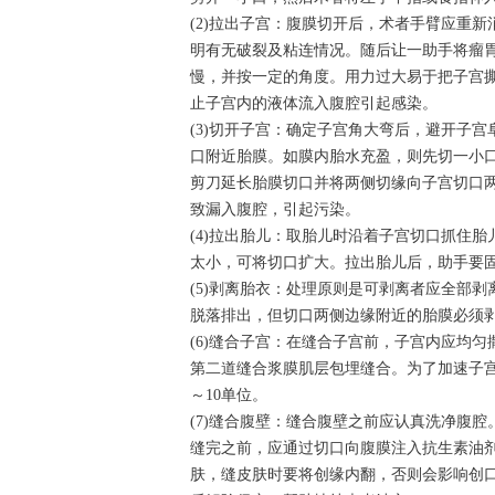
(2)拉出子宫：腹膜切开后，术者手臂应重
明有无破裂及粘连情况。随后让一助手将瘤
慢，并按一定的角度。用力过大易于把子宫
止子宫内的液体流入腹腔引起感染。
(3)切开子宫：确定子宫角大弯后，避开子
口附近胎膜。如膜内胎水充盈，则先切一小
剪刀延长胎膜切口并将两侧切缘向子宫切口
致漏入腹腔，引起污染。
(4)拉出胎儿：取胎儿时沿着子宫切口抓住
太小，可将切口扩大。拉出胎儿后，助手要
(5)剥离胎衣：处理原则是可剥离者应全部
脱落排出，但切口两侧边缘附近的胎膜必须
(6)缝合子宫：在缝合子宫前，子宫内应均
第二道缝合浆膜肌层包埋缝合。为了加速子
～10单位。
(7)缝合腹壁：缝合腹壁之前应认真洗净腹
缝完之前，应通过切口向腹膜注入抗生素油
肤，缝皮肤时要将创缘内翻，否则会影响创