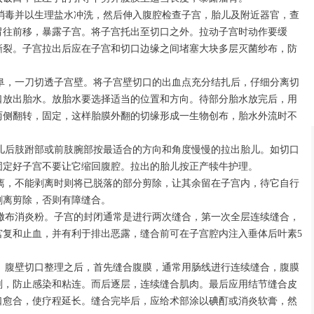
新消毒并以生理盐水冲洗，然后伸入腹腔检查子宫，胎儿及附近器官，查
胃往前移，暴露子宫。将子宫托出至切口之外。拉动子宫时动作要缓
撕裂。子宫拉出后应在子宫和切口边缘之间堵塞大块多层灭菌纱布，防
宫阜，一刀切透子宫壁。将子宫壁切口的出血点充分结扎后，仔细分离切
口放出胎水。放胎水要选择适当的位置和方向。待部分胎水放完后，用
两侧翻转，固定，这样胎膜外翻的切缘形成一生物创布，胎水外流时不
胎儿后肢跗部或前肢腕部按最适合的方向和角度慢慢的拉出胎儿。如切口
固定好子宫不要让它缩回腹腔。拉出的胎儿按正产犊牛护理。
剥离，不能剥离时则将已脱落的部分剪除，让其余留在子宫内，待它自行
剥离剪除，否则有障缝合。
匀撒布消炎粉。子宫的封闭通常是进行两次缝合，第一次全层连续缝合，
宫复和止血，并有利于排出恶露，缝合前可在子宫腔内注入垂体后叶素5
腔。腹壁切口整理之后，首先缝合腹膜，通常用肠线进行连续缝合，腹膜
剂，防止感染和粘连。而后逐层，连续缝合肌肉。最后应用结节缝合皮
口愈合，使疗程延长。缝合完毕后，应给术部涂以碘酊或消炎软膏，然