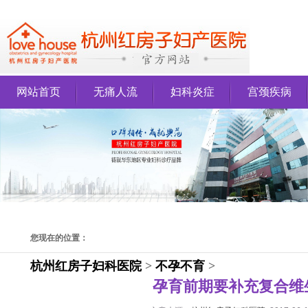
网站首页
无痛人流
妇科炎症
宫颈疾病
您现在的位置：
杭州红房子妇科医院
>
不孕不育
>
孕育前期要补充复合维