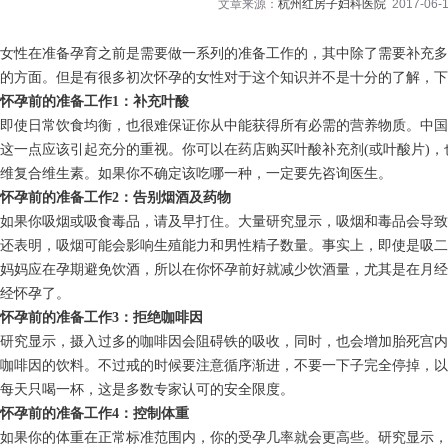
文章来源：
杭州红房子妇科医院
2017-06-1
女性在准备孕育之前是需要做一系列的准备工作的，其中除了需要补充多
的方面。但是有很多初次怀孕的女性对于这个知识并不是十分的了解，下
怀孕前的准备工作1：补充叶酸
即使日常饮食均衡，也很难保证你从中能获得所有必需的营养物质。中国
这一点应该引起充分的重视。你可以在药店购买叶酸补充剂(或叶酸片)
维复合维生素。如果你不确定该吃哪一种，一定要先咨询医生。
怀孕前的准备工作2：告别烟酒及药物
如果你吸烟或吸食毒品，请及早打住。大量研究显示，吸烟和毒品会导致
还表明，吸烟可能会影响生殖能力和男性精子数量。事实上，即使是吸二
妈妈应在孕期避免饮酒，所以在你怀孕前好就减少饮酒量，尤其是在月经
经怀孕了。
怀孕前的准备工作3：拒绝咖啡因
研究显示，摄入过多的咖啡因会阻碍铁的吸收，同时，也会增加胎死宫内
咖啡因的饮料。不过戒的时候要注意循序渐进，不要一下子完全停掉，以
每天只喝一杯，这是多数专家认可的安全限度。
怀孕前的准备工作4：控制体重
如果你的体重在正常标准范围内，你的受孕几率就会更高些。研究显示，体重