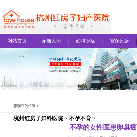
网站首页
无痛人流
妇科炎症
宫颈疾病
您现在的位置：
杭州红房子妇科医院
>
不孕不育
>
不孕的女性医患卵巢癌