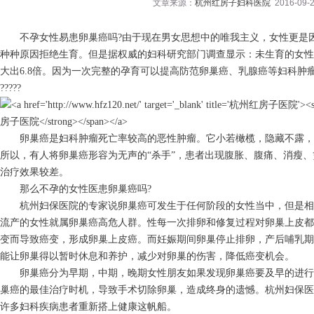
文章来源：
杭州红房子妇科医院
2016-09-2
不孕女性易患卵巢癌吗?由于现在男女思想中的唯我主义，女性更是因
种种原因拒绝生育。但是据权威的妇科研究部门调查显示：未生育的女性
大出6.8倍。因为一次完整的孕育可以提高防范卵巢癌、乳腺癌等妇科肿
?????
卵巢癌是妇科肿瘤死亡率较高的恶性肿瘤。它小若橄榄，隐藏不露，
所以，有人将卵巢癌形容为无声的“杀手”，患者出现腹胀、腹痛、消瘦
治疗效果较差。
那么不孕的女性医患卵巢癌吗?
杭州妇保医院的专家说卵巢癌可发生于任何阶段的女性当中，但是相
流产的女性就属卵巢癌高危人群。性每一次排卵和修复过程对卵巢上皮都
变而导致癌变，形成卵巢上皮癌。而妊娠期间卵巢停止排卵，产后哺乳期
能让卵巢得以暂时休息和养护，减少对卵巢的伤害，降低癌变机会。
卵巢癌分为早期，中期，晚期女性朋友如果发现卵巢癌要及早的进行
巢癌的最佳治疗时机，导致手术切除卵巢，造成终身的遗憾。杭州妇保医
许多妇科疾病患者重新搭上健康这帆船。