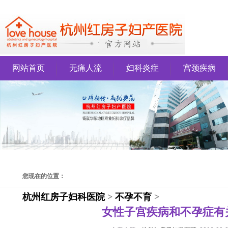
网站首页
无痛人流
妇科炎症
宫颈疾病
您现在的位置：
杭州红房子妇科医院
>
不孕不育
>
女性子宫疾病和不孕症有