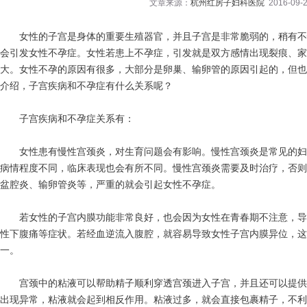
文章来源：
杭州红房子妇科医院
2016-09-2
女性的子宫是身体的重要生殖器官，并且子宫是非常脆弱的，稍有不
会引发女性不孕症。女性若患上不孕症，引发就是双方感情出现裂痕、家
大。女性不孕的原因有很多，大部分是卵巢、输卵管的原因引起的，但也
介绍，子宫疾病和不孕症有什么关系呢？
子宫疾病和不孕症关系有：
女性患有慢性宫颈炎，对生育问题会有影响。慢性宫颈炎是常见的妇
病情程度不同，临床表现也会有所不同。慢性宫颈炎需要及时治疗，否则
盆腔炎、输卵管炎等，严重的就会引起女性不孕症。
若女性的子宫内膜功能非常良好，也会因为女性在青春期不注意，导
性下腹痛等症状。若经血逆流入腹腔，就容易导致女性子宫内膜异位，这
一。
宫颈中的粘液可以帮助精子顺利穿透宫颈进入子宫，并且还可以提供
出现异常，粘液就会起到相反作用。粘液过多，就会直接包裹精子，不利