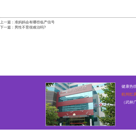
上一篇：
准妈妈会有哪些临产信号
下一篇：
男性不育很难治吗?
健康热线：
杭州红
（武林