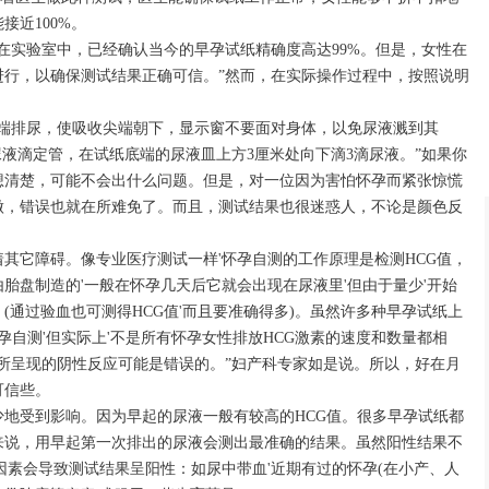
接近100%。
在实验室中，已经确认当今的早孕试纸精确度高达99%。但是，女性在
进行，以确保测试结果正确可信。”然而，在实际操作过程中，按照说明
一端排尿，使吸收尖端朝下，显示窗不要面对身体，以免尿液溅到其
尿液滴定管，在试纸底端的尿液皿上方3厘米处向下滴3滴尿液。”如果你
想清楚，可能不会出什么问题。但是，对一位因为害怕怀孕而紧张惊慌
做，错误也就在所难免了。而且，测试结果也很迷惑人，不论是颜色反
其它障碍。像专业医疗测试一样'怀孕自测的工作原理是检测HCG值，
胎盘制造的'一般在怀孕几天后它就会出现在尿液里'但由于量少'开始
。(通过验血也可测得HCG值'而且要准确得多)。虽然许多种早孕试纸上
孕自测'但实际上'不是所有怀孕女性排放HCG激素的速度和数量都相
所呈现的阴性反应可能是错误的。”妇产科专家如是说。所以，好在月
可信些。
地受到影响。因为早起的尿液一般有较高的HCG值。很多早孕试纸都
来说，用早起第一次排出的尿液会测出最准确的结果。虽然阳性结果不
因素会导致测试结果呈阳性：如尿中带血'近期有过的怀孕(在小产、人