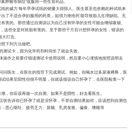
卵巢肿瘤等病症'或服用一些生育药品。
纸的威力'每年早孕试纸的销量大得惊人。医生甚至也依赖此种试纸来
出了不适合孕妇服用的药类，如强力痤疮药'能导致胎儿生理缺陷。无
是有害的。那些通过自测误以为自己没有怀孕的女性可能会继续吸烟、
品，这些全是对胚胎有害的。至于那些千方百计想怀孕的女性，错误的
很大打击。
按照下列方法做吧。
期的测试卡，因为化学药剂时间长了就会失效。
具体操作之前要仔细读测试卡使用说明，然后要小心谨慎地按照说明去
话问问医生，在医生的指导下完成测试。例如，你喝水过多尿液稀释，医
测试结果呈阳性但很不明显，你就该假设自己怀孕了，去医院检查一下
来潮，你应该再做一次自测。如果不是阴性，好去看医生。
的症状告诉你已怀孕了或是没怀孕，不管自测结果如何，应该想到自测也
有：恶心呕吐、疲劳乏力、尿频、乳房发胀、偏食、嗜睡等