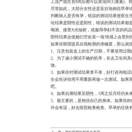
工流产或生育8周后都可以发现HCG激素)、
尽管如此，大部分女性还是盲目地相信早孕试
判断病人是否有孕，错误的测试结果使医生开
论结果是阴性还是阳性，错误的测试结果都
喝酒、接受X光辐射，或服用孕妇不宜的药
阳性结果会使她们空欢喜一场'情感上会受到
如果你期望提高自我检测的准确度，那么就
1、注意包装盒上的生产日期，不要使用过
2、为了减小测试不确的机率，在去卫生间
做。
3、如果你对测试结果拿不准，好打咨询电
生会告诉你用不用重新再做一次测试。如果
吧。
4、如果自测结果呈阴性，1周之后月经仍未
5、最主要的，是相信自己的身体。如果你
许会有误，好去医院检查检查。早孕的症状