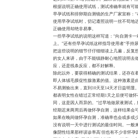
根据说明正确使用试纸，测试准确率就有可能
早孕试纸和排卵期自测镜的生产厂家宣称：“
使用早孕试纸时，切记遵照说明一丝不苟地
正确使用却绝非易事。
一些早孕试纸的说明这样写道：“向自测卡
上。”还有些早孕试纸这样指导使用者“手持
把这些说明的细节仔仔细细读上几遍，反复
的女人来讲，由于不能镇静耐心地照说明去
应，还是线条反应，都不好解释。
除此以外，要获得精确的测试结果，还存在着
即人体绒毛膜促性腺激素的值。这种激素是由
不易测验出来，直到10天至14天才日益明显
都表明女性在错过正常经期1天之后便可做怀
同，这是因人而异的。“过早地做尿液测试，
经期迟来两周后再做怀孕自测，这样结果会
如果在晚间做怀孕自测，准确率也会或多或少
没有说明一天中进行测试的最佳时间。一般
像阴性结果那样误诊率高'但也有不少非怀孕