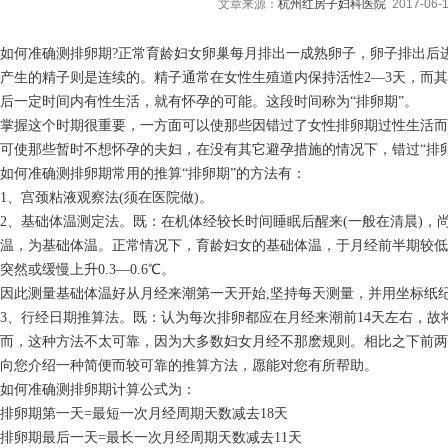
文章来源：
杭州红房子妇科医院
2017-06-1
如何准确测排卵期?正常育龄妇女卵巢每月排出一成熟卵子，卵子排出后
产生的精子则是连续的。精子通常在女性生殖道内保持活性2—3天，而其
后一定时间内有性生活，就有怀孕的可能。这段时间称为“排卵期”。
掌握这个时期很重要，一方面可以使那些因错过了女性排卵期过性生活而
可使那些暂时不想怀孕的夫妇，在没有其它避孕措施的情况下，错过“排
如何准确测排卵期常用的推算“排卵期”的方法有：
1、宫颈粘液观察法(须在医院做)。
2、基础体温测定法。既：在机体经较长时间睡眠后醒来(一般在清晨)，
温，为基础体温。正常情况下，育龄妇女的基础体温，于月经前半期较低
突然或缓慢上升0.3—0.6℃。
因此测量基础体温好从月经来潮第一天开始,坚持每天测量，并用坐标纸
3、行经日期推算法。既：认为每次排卵都应在月经来潮前14天左右，故将
而，这种方法不太可靠，因为大多数妇女月经不那麽规则。相比之下前两
向您介绍一种简便而较可靠的推算方法，愿能对您有所帮助。
如何准确测排卵期计算公式为：
排卵期第一天=最短一次月经周期天数减去18天
排卵期最后一天=最长一次月经周期天数减去11天