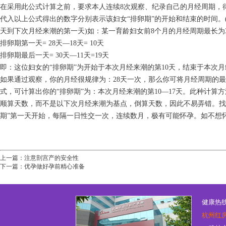
在采用此公式计算之前，要求本人连续8次观察、纪录自己的月经周期，
代入以上公式得出的数字分别表示该妇女“排卵期”的开始和结束的时间。
天到下次月经来潮的第一天)如：某一育龄妇女前8个月的月经周期最长为3
排卵期第一天= 28天—18天= 10天
排卵期最后一天= 30天—11天=19天
即：这位妇女的“排卵期”为开始于本次月经来潮的第10天，结束于本次月
如果通过观察，你的月经很规律为：28天一次，那么你可将月经周期的最
式，可计算出你的“排卵期”为：本次月经来潮的第10—17天。此种计算
顺算天数，而不是以下次月经来潮为基点，倒算天数，因此不易弄错。找出
期”第一天开始，每隔一日性交一次，连续数月，极有可能怀孕。如不想怀
上一篇：
注意剖宫产的安全性
下一篇：
优孕做好孕前精心准备
健康热线：
杭州红