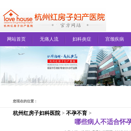
网站首页
无痛人流
妇科炎症
宫颈疾病
您现在的位置：
杭州红房子妇科医院
>
不孕不育
>
哪些病人不适合怀