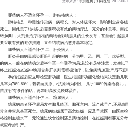
文章来源：
杭州红房子妇科医院
2017-06-1
哪些病人不适合怀孕 一、肺结核病人：
肺结核是一种慢性传染病，病程长、对人体破坏大，影响到全身各组
死亡。因此患了结核以后需要积极有效的药物疗法、充分的休息等。而妊
转;同时，大剂量治疗结核的药物会影响胎儿的生长发育，甚至会引起胎
要采取有效的避孕措施，直至结核病治愈并基本稳定。
哪些病人不适合怀孕 二、肝炎病人：
肝炎是由病毒感染肝脏引起的疾病，分为甲、乙、丙、丁、戊等型。
的病人一般在病情稳定后半年至一年受孕为易;若没有足够注意，发生以
终止妊娠;在妊娠中晚期合并肝炎则需积极治疗，以免病情加重;产后不宜
孕妇妊娠后应立即检查肝功能，医生根据肝功能化验结果决定胎儿取
几率为70%-80%，若表面抗原、e抗原均为阳性，几乎100%传染给婴
苗注射'有条件的话，再加用高效免疫球蛋白。
哪些病人不适合怀孕 三、糖尿病人：
糖尿病患者怀孕后易发生胎儿畸形、胎死宫内、流产或早产;还易患巨大
常合并窒息甚至死亡。糖尿病妊娠属于高危妊娠，应及早就医，由医生检
格控制血糖水平，无论通过饮食控制还是药物控制，在妊娠期都要充分考
就应考虑引产。