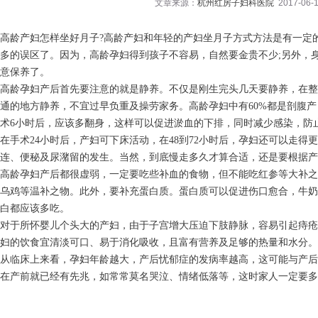
文章来源：
杭州红房子妇科医院
2017-06-1
高龄产妇怎样坐好月子?高龄产妇和年轻的产妇坐月子方式方法是有一定
多的误区了。因为，高龄孕妇得到孩子不容易，自然要金贵不少;另外，
意保养了。
高龄孕妇产后首先要注意的就是静养。不仅是刚生完头几天要静养，在整个
通的地方静养，不宜过早负重及操劳家务。高龄孕妇中有60%都是剖腹
术6小时后，应该多翻身，这样可以促进淤血的下排，同时减少感染，防
在手术24小时后，产妇可下床活动，在48到72小时后，孕妇还可以走
连、便秘及尿潴留的发生。当然，到底慢走多久才算合适，还是要根据产
高龄孕妇产后都很虚弱，一定要吃些补血的食物，但不能吃红参等大补之
乌鸡等温补之物。此外，要补充蛋白质。蛋白质可以促进伤口愈合，牛奶
白都应该多吃。
对于所怀婴儿个头大的产妇，由于子宫增大压迫下肢静脉，容易引起痔疮
妇的饮食宜清淡可口、易于消化吸收，且富有营养及足够的热量和水分。
从临床上来看，孕妇年龄越大，产后忧郁症的发病率越高，这可能与产后
在产前就已经有先兆，如常常莫名哭泣、情绪低落等，这时家人一定要多