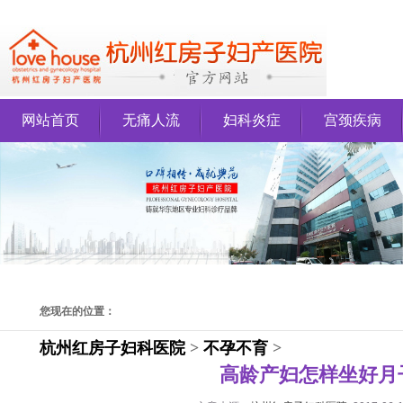
网站首页
无痛人流
妇科炎症
宫颈疾病
您现在的位置：
杭州红房子妇科医院
>
不孕不育
>
高龄产妇怎样坐好月