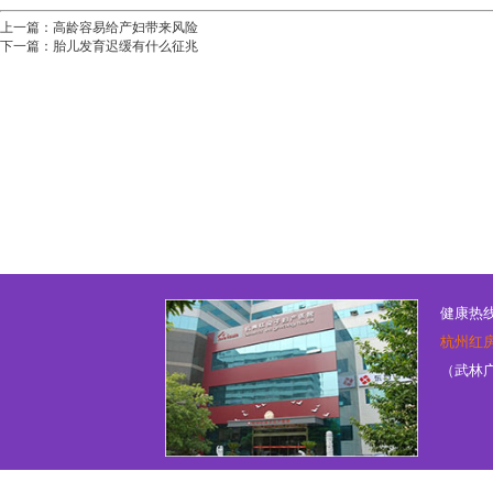
上一篇：
高龄容易给产妇带来风险
下一篇：
胎儿发育迟缓有什么征兆
健康热线：
杭州红
（武林