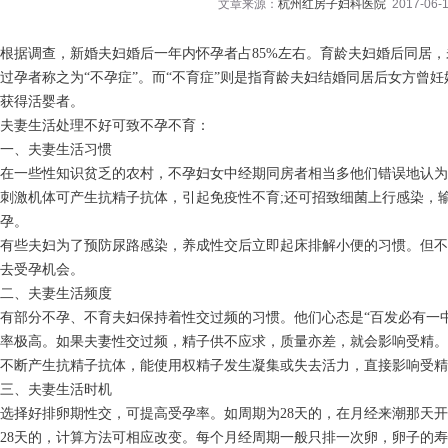
文章来源：
杭州红房子妇科医院
2017-06-1
根据调查，新婚夫妇婚后一年内怀孕者占85%左右。育龄夫妇婚后同居
过孕者称之为“不孕症”。而“不育症”则是指育龄夫妇结婚同居后女方曾
获得活婴者。
夫妻生活处理不好可致不孕不育：
一、夫妻生活习惯
在一些性知识贫乏的农村，不孕妇女中经期同房者相当多他们错误地认为
刺激机体可产生抗精子抗体，引起免疫性不育;还可招致细菌上行感染，
孕。
有些夫妇为了预防尿路感染，养成性交后立即起床排解小便的习惯。但不
去受孕机会。
二、夫妻生活频度
有部分不孕、不育夫妇保持着性交过频的习惯。他们心态是“百发必有一
率极高。如果夫妻性交过频，精子供不应求，质量亦差，就会影响受精。
不断产生抗精子抗体，能使用权精子发生凝集或失去活力，直接影响受精
三、夫妻生活时机
选择好排卵期性交，可提高受孕率。如周期为28天的，在月经来潮那天开
28天的，计算方法可相应改变。每个月经周期一般只排一次卵，卵子的寿命