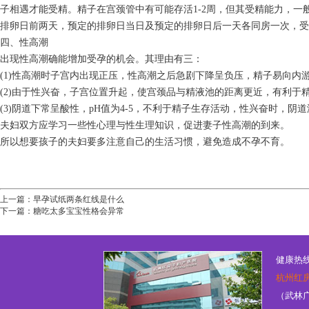
子相遇才能受精。精子在宫颈管中有可能存活1-2周，但其受精能力，一
排卵日前两天，预定的排卵日当日及预定的排卵日后一天各同房一次，受
四、性高潮
出现性高潮确能增加受孕的机会。其理由有三：
(1)性高潮时子宫内出现正压，性高潮之后急剧下降呈负压，精子易向内
(2)由于性兴奋，子宫位置升起，使宫颈品与精液池的距离更近，有利于
(3)阴道下常呈酸性，pH值为4-5，不利于精子生存活动，性兴奋时，阴
夫妇双方应学习一些性心理与性生理知识，促进妻子性高潮的到来。
所以想要孩子的夫妇要多注意自己的生活习惯，避免造成不孕不育。
上一篇：
早孕试纸两条红线是什么
下一篇：
糖吃太多宝宝性格会异常
健康热线：
杭州红
（武林