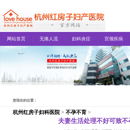
网站首页
无痛人流
妇科炎症
宫颈疾病
您现在的位置：
杭州红房子妇科医院
>
不孕不育
>
夫妻生活处理不好可致不