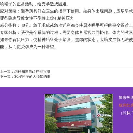
响精子的正常活动，给受孕造成困难。
应对策略：避孕药具好在医生的指导下使用。如身体出现问题，应尽早就
哪些隐患导致女性不孕缠上你4 精神压力
减分指数：40分。急于求成或急功近利都会使原本唾手可得的事变得难
专家分析：受孕是个系统的过程，需要身体各器官共同协作。体内的激素
如果你背负压力，使精神始终处于紧张、焦虑的状态，大脑皮层就无法
能，从而使受孕成为一种奢望。
上一篇：
怎样知道自己在排卵期
下一篇：
30岁怀孕的人须知的事
健康热线：
杭州红
（武林