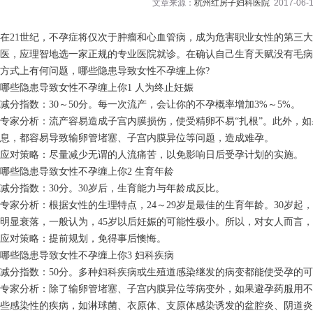
文章来源：
杭州红房子妇科医院
2017-06-1
在21世纪，不孕症将仅次于肿瘤和心血管病，成为危害职业女性的第三
医，应理智地选一家正规的专业医院就诊。在确认自己生育天赋没有毛病
方式上有何问题，哪些隐患导致女性不孕缠上你?
哪些隐患导致女性不孕缠上你1 人为终止妊娠
减分指数：30～50分。每一次流产，会让你的不孕概率增加3%～5%。
专家分析：流产容易造成子宫内膜损伤，使受精卵不易“扎根”。此外，
息，都容易导致输卵管堵塞、子宫内膜异位等问题，造成难孕。
应对策略：尽量减少无谓的人流痛苦，以免影响日后受孕计划的实施。
哪些隐患导致女性不孕缠上你2 生育年龄
减分指数：30分。30岁后，生育能力与年龄成反比。
专家分析：根据女性的生理特点，24～29岁是最佳的生育年龄。30岁起
明显衰落，一般认为，45岁以后妊娠的可能性极小。所以，对女人而言
应对策略：提前规划，免得事后懊悔。
哪些隐患导致女性不孕缠上你3 妇科疾病
减分指数：50分。多种妇科疾病或生殖道感染继发的病变都能使受孕的
专家分析：除了输卵管堵塞、子宫内膜异位等病变外，如果避孕药服用不
些感染性的疾病，如淋球菌、衣原体、支原体感染诱发的盆腔炎、阴道炎