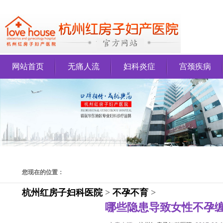
网站首页
无痛人流
妇科炎症
宫颈疾病
您现在的位置：
杭州红房子妇科医院
>
不孕不育
>
哪些隐患导致女性不孕