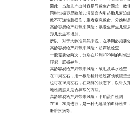
因此，当胎儿产出时容易导致生产困难，致使
同时也极容易致胎儿滞留宫内引起胎儿窘迫
致不可逆性脑损伤，重者窒息致命。分娩时易
高龄容易给产妇带来风险：易发生新生儿窒息
形儿发生率增加。
所以，对于大龄准妈妈来说，在孕期必须要
高龄容易给产妇带来风险：超声波检查
一般需要做两次，分别在12周和20周的时
腭裂、脏器异常。
高龄容易给产妇带来风险：绒毛及羊水检查
在11周左右，用一根活检针通过宫颈或腹壁
也可在16周左右，在麻醉的状态下，以针头
地检测胎儿是否异常的方法。
高龄容易给产妇带来风险：甲胎蛋白检测
在16—20周进行，是一种无危险的血样检查
肝脏疾病等。