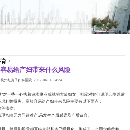
不育
>
育容易给产妇带来什么风险
：
杭州红房子妇科医院
2017-06-10 14:24
?对一些一心执着追求事业成就的大龄妇女，则应对她们说明35岁以后
考虑利弊得失。高龄容易给产妇带来风险主要有以下两点：
痫等疾病;
现宫缩无力导致难产;易发生产后感梁及产后贫血;
、耻骨、骼骨和骰骨相互结合部基本已经骨化，形成了一个固定的盆腔。