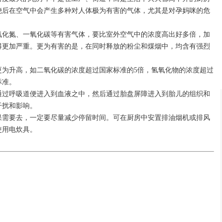
烧后在空气中会产生多种对人体极为有害的气体，尤其是对孕妈咪的危
氧化氮、一氧化碳等有害气体，要比室外空气中的浓度高出好多倍，加
得更加严重。更为有害的是，在同时释放的粉尘和煤烟中，均含有强烈
更为升高，如二氧化碳的浓度超过国家标准的5倍，氢氧化物的浓度超过
标准。
通过呼吸道便进入到血液之中，然后通过胎盘屏障进入到胎儿的组织和
干扰和影响。
果需要去，一定要尽量减少停留时间。可在厨房中安置排油烟机或排风
使用电炊具。