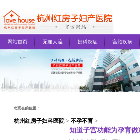
网站首页
无痛人流
妇科炎症
宫颈疾病
您现在的位置：
杭州红房子妇科医院
>
不孕不育
>
知道子宫功能为孕育做