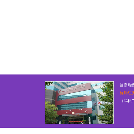
健康热线：
杭州红
（武林