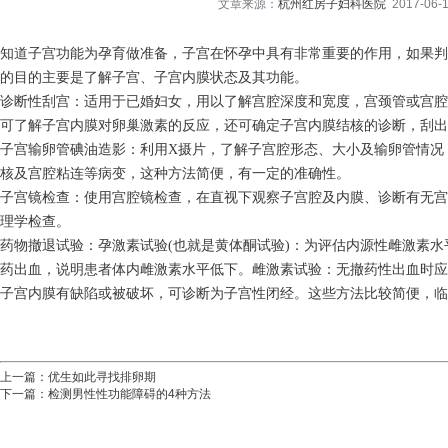
文章来源：
杭州红房子妇科医院
2017-06-1
知道子宫功能为孕育做准备，子宫在怀孕中具有非常重要的作用，如果判
的目的主要是了解子宫、子宫内膜状态及其功能。
诊断性刮宫：适用于已婚妇女，用以了解宫腔深度和宽度，宫颈管或宫腔
可了解子宫内膜对卵巢激素的反应，还可确定子宫内膜结核的诊断，刮出
子宫输卵管碘油造影：利用X摄片，了解子宫腔形态、大小及输卵管情况
核及宫腔粘连等病变，这种方法简便，有一定的准确性。
子宫镜检查：使用宫腔镜检查，在直视下观察子宫腔及内膜、诊断有无宫
理学检查。
药物撤退试验：孕激素试验(也就是黄体酮试验)：为评估内源性雌激素
药出血，说明患者体内雌激素水平低下。雌激素试验：无撤药性出血时应
子宫内膜有缺陷或被破坏，可诊断为子宫性闭经。这些方法比较简便，临
上一篇：
优生如此寻找排卵期
下一篇：
检测男性性功能障碍的4种方法