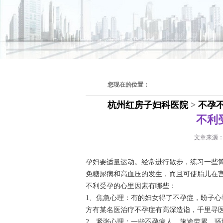
您现在的位置：
杭州红房子妇科医院
>
不孕
不利
文章来源
孕妇要适量运动。经常进行散步，练习一些
免糖尿病和高血压的发生，而且可使胎儿在
不利受孕的心里因素有哪些：
1、焦急心理：有的妇女得了不孕症，盼子
方有某名医治疗不孕症有高深造诣，千里寻
2、紧张心理：一些不孕病人，旅途劳累，环