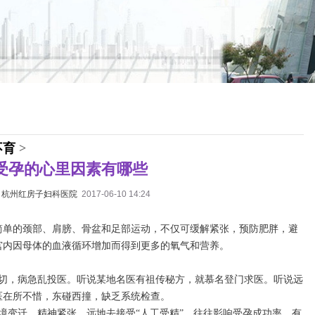
不育
>
受孕的心里因素有哪些
：
杭州红房子妇科医院
2017-06-10 14:24
简单的颈部、肩膀、骨盆和足部运动，不仅可缓解紧张，预防肥胖，避
宫内因母体的血液循环增加而得到更多的氧气和营养。
心切，病急乱投医。听说某地名医有祖传秘方，就慕名登门求医。听说远
医在所不惜，东碰西撞，缺乏系统检查。
境变迁，精神紧张，远地去接受“人工受精”，往往影响受孕成功率。有