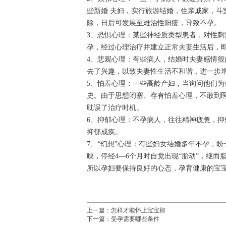
些新婚 夫妇，实行旅游结婚，住亲戚家，
除，日后可发展至难治性阳痿，导致不孕。
3、恐惧心理：某些神经质类型患者，对性
孕，经过心理治疗并建立正常夫妻生活后，
4、悲观心理：有些病人，结婚时夫妻感情
去了兴趣，以致夫妻性生活不和谐，进一步
5、怕羞心理：一些高龄产妇，当询问他们为
史。由于思想闭塞、存有怕羞心理，不敢到
耽误了治疗时机。
6、抑郁心理：不孕病人，往往精神疲惫，
抑郁成疾。
7、“幻想”心理：有些妇女结婚多年不孕，
映，停经4—6个月时自觉出现“胎动”，继而
所以孕妇要保持良好的心态，孕育健康的宝
上一篇：
怎样才能怀上宝宝那
下一篇：
受孕需要哪些条件