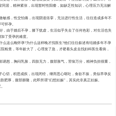
斗室同居，精神紧张，出现暂时性阳痿，如缺乏性知识，心理压力无法解
刺激敏感，性交怕痛，出现阴道痉挛，无法进行性生活，往往造成多年不
即可怀孕。
很好，由于婚后不孕，膝下犹虚，生活似乎失去了任何色彩，对生活也失
增加了受孕的难度。
什么这么晚怀孕?为什么这样晚才找医生?他们往往叙述有结婚多年不孕
医院检查，等年龄大了，心理发了急，才硬着头皮去找妇科医生看病，
抑郁易怒，胸闷乳胀，四肢无力，腹部胀气，苦恼万分，精神负担很重，
盼子心切，积思成疾，出现闭经，继而恶心呕吐，食欲不振，类似早孕反
脂肪肥厚，腹部膨隆，此即所谓“幻想妊娠”，其实此非真正妊娠。
宝。