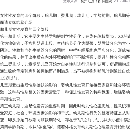
文章来源：
杭州红房子妇科医院
2017-06-1
女性性发育的四个阶段：胎儿期，婴儿期，幼儿期，学龄前期。胎儿期等
面请专家给您介绍
胎儿期女性发育的四个阶段
第一胎儿期，它主要为生特学和解剖学性分化，在染色体核型46，XX
化为输卵管，子宫和阴道上段。生殖结节分化为阴蒂，阴唇皱分化为大小
阴道。性腺和内外生殖器分化的同时，中枢神经系统也同步分化，形成先
化的结果，并于出生后在内外环境的影响下不断增强，促进与性分化相匹
第二婴儿期，儿童期婴儿己开始对自身性别进行识别和认可，所谓拥抱反
通过吸吮母亲乳房和被拥抱而得到满足，当不被拥抱和哺乳时则通过自吮
1.5岁以前。
儿童期受出生后性别确认的影响，婴幼儿性发育开始接受家庭和社会环境
激，这种与性别相关的因素营造了一种促进性发育的特殊氛围，增强婴幼
早期性发育。
第三幼儿期，这是性发育的重要时期，因此时幼儿性心里思维，性意识和
受家庭，社会，环境因素的影响和干扰。幼儿期性行为的显著特征是从对
变，即从原始口欲期向肛欲期转化，存在于3岁之前，幼儿从大小便中满
第四学龄前期，即从3岁至6岁。随着体格发育幼儿期性心理发育开始出