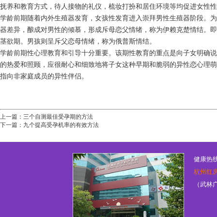
抚养和教育方式，待人接物的礼仪，梳妆打扮和居住环境等均促进女性性
学龄前期随着内外生殖器发育，女孩性发育进入崇拜男性生殖器阶段。为
器差异，酿成对男性的倾慕，形成斥母恋父情绪，称为伊赖克楚情结。即
茎欲期。男孩则呈斥父恋母情绪，称为俄普斯情结。
学龄前期性心理教育和引导十分重要。该期性教育的重点是向子女明确说
的热爱和照顾，应很耐心和细致地将子女这种早期和脆弱的异性恋心理萌
指向非家庭成员的异性伴侣。
上一篇：
三个自测最佳受孕期的方法
下一篇：
九个提高受孕机率的有效方法
健康热线：
杭州红
（武林