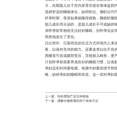
大，此期胎儿在子宫内发育仍居在母体盆腔
选择舒适的睡眠体位，如仰卧位、侧卧位均
怀孕时期，母亲如果能睡得很熟，睡眠时脑
胎儿成长而分泌的，是胎儿成长不可或缺的
亲怀孕前常抱怨无法好好睡眠，但怀孕后反
而然地发生了变化。
日出而作、日落而息的生活方式对现代人来
夜，以保持充沛的精力。还要改变以往不良
西睡觉可造成腹部受压，导致胎儿畸形，更
计划怀孕前就要养成良好的睡眠习惯，以免
孕妇忌长时间看电视。电视中的紧张情节和
晚，妨碍孕妇的睡眠和休息。这一切对孕妇
上一篇：
轻松摆脱产后五种烦恼
下一篇：
缓解分娩疼痛的四个有效方法