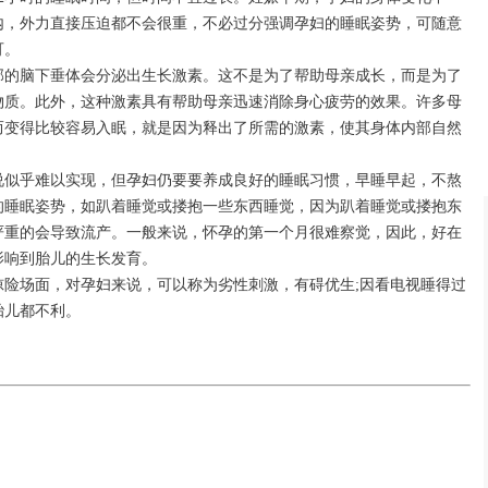
内，外力直接压迫都不会很重，不必过分强调孕妇的睡眠姿势，可随意
可。
部的脑下垂体会分泌出生长激素。这不是为了帮助母亲成长，而是为了
物质。此外，这种激素具有帮助母亲迅速消除身心疲劳的效果。许多母
而变得比较容易入眠，就是因为释出了所需的激素，使其身体内部自然
说似乎难以实现，但孕妇仍要要养成良好的睡眠习惯，早睡早起，不熬
的睡眠姿势，如趴着睡觉或搂抱一些东西睡觉，因为趴着睡觉或搂抱东
严重的会导致流产。一般来说，怀孕的第一个月很难察觉，因此，好在
影响到胎儿的生长发育。
惊险场面，对孕妇来说，可以称为劣性刺激，有碍优生;因看电视睡得过
胎儿都不利。