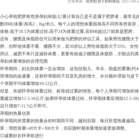
文章来源：
杭州红房子妇科医院
2017-06-1
小心孕前肥胖将危害孕妇和胎儿!要计算自己是不是属于肥胖者，最常见
数BMI(体重/身高2，Kg/米2)。每个人的理想体重因身高不同而有所差异，以
体格;低于18.5为体重过轻;高于24为体重过重;若BMI超过27就算是肥胖。
还有，腰围及体脂肪也可以用来做为肥胖的评估工具。如果男性腰围大于9
胖。但即使体重不重、腰围不大，若30岁以上男性体脂肪大于25%、女性
所以，减肥不单只是减轻体重，更要有效减少腰围及体脂肪，才能达到真
孕妇体重增加的合理范围
怀孕期间，妇女的体重一定会增加，这包括胎儿、羊水、胎盘的重量(约4
而增加的血液量，还有怀孕期间子宫及乳房的增大、水分额外滞留与皮下
个孕期平均体重增加10-12公斤。
但是，依据怀孕前体重过轻、标准或过重的情形，每个人孕期可增加的体
重建议增加11.5-16公斤;如果怀孕前体重过轻，怀孕期体重应增加12.5
议只增加7-11.5公斤即可。
孕期的热量估算
怀孕期间所需要的热量会依时期而不同，越到后期，每日所需热量越高
算：理想体重×40大卡+300大卡，但应随时视体重增加速度做调整。
◎减重好在怀孕前进行