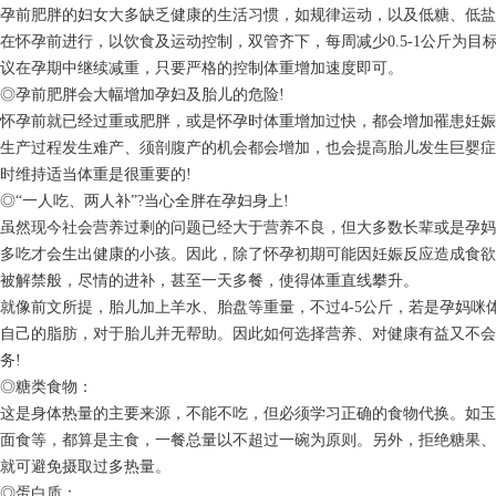
孕前肥胖的妇女大多缺乏健康的生活习惯，如规律运动，以及低糖、低盐
在怀孕前进行，以饮食及运动控制，双管齐下，每周减少0.5-1公斤为
议在孕期中继续减重，只要严格的控制体重增加速度即可。
◎孕前肥胖会大幅增加孕妇及胎儿的危险!
怀孕前就已经过重或肥胖，或是怀孕时体重增加过快，都会增加罹患妊娠
生产过程发生难产、须剖腹产的机会都会增加，也会提高胎儿发生巨婴症
时维持适当体重是很重要的!
◎“一人吃、两人补”?当心全胖在孕妇身上!
虽然现今社会营养过剩的问题已经大于营养不良，但大多数长辈或是孕妈
多吃才会生出健康的小孩。因此，除了怀孕初期可能因妊娠反应造成食欲
被解禁般，尽情的进补，甚至一天多餐，使得体重直线攀升。
就像前文所提，胎儿加上羊水、胎盘等重量，不过4-5公斤，若是孕妈咪
自己的脂肪，对于胎儿并无帮助。因此如何选择营养、对健康有益又不会
务!
◎糖类食物：
这是身体热量的主要来源，不能不吃，但必须学习正确的食物代换。如玉
面食等，都算是主食，一餐总量以不超过一碗为原则。另外，拒绝糖果、
就可避免摄取过多热量。
◎蛋白质：