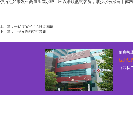
孕后期如果发生高血压或水肿，应该采取低钠饮食，减少水份滞留于体内
上一篇：
生优质宝宝学会性爱秘诀
下一篇：
不孕女性的护理常识
健康热线：
杭州红
（武林