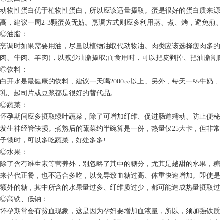
动物性蛋白优于植物性蛋白，所以应该适量摄取。蛋是很好的蛋白质来源
高，建议一周2-3颗蛋黄无妨。烹调方式则应多利用蒸、煮、烤，避免煎
◎油脂：
烹调时如果需要用油，尽量以植物油取代动物油。肉类应该选择瘦肉多的部
肉、牛肉、羊肉)，以减少油脂摄取;而食用时，可以把皮剥掉、把油脂
◎饮料：
白开水是最健康的饮料，建议一天喝2000㏄以上。另外，每天一杯牛奶
乳、起司片或豆浆都是很好的替代品。
◎蔬菜：
怀孕期间应多摄取绿叶蔬菜，除了可增加纤维、促进肠道蠕动、防止便秘
发生神经管缺损。煮熟后的蔬菜约半碗算是一份，热量仅25大卡，但非
子饿时，可以多吃蔬菜，好处多多!
◎水果：
除了含有维生素等营养外，别忽略了其中的糖分，尤其是越甜的水果，糖
来替代正餐，也不适合多吃，以免导致血糖过高、体重快速增加。即使是
额外的糖，其中所含的水果量过多、纤维质过少，都可能造成热量摄取过
◎高铁、低钠：
怀孕期常会有贫血现象，这是因为孕妇要增加血液量，所以，须加强铁质