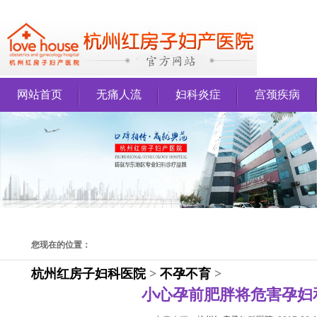
网站首页
无痛人流
妇科炎症
宫颈疾病
您现在的位置：
杭州红房子妇科医院
>
不孕不育
>
小心孕前肥胖将危害孕妇