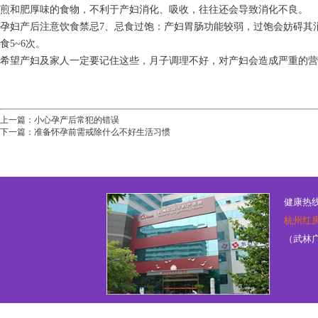
煎和肥厚味的食物，不利于产妇消化、吸收，往往还会导致消化不良。
孕妇产后注意饮食禁忌7、忌食过饱：产妇胃肠功能较弱，过饱会妨碍其
食5~6次。
希望产妇及家人一定要记住这些，月子调理不好，对产妇会造成严重的营
上一篇：
小心孕产后常犯的错误
下一篇：
准备怀孕前需戒除什么不好生活习惯
健康热线：
杭州红
（武林