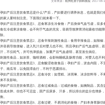
文章来源：
杭州红房子妇科医院
2017-06-1
孕妇产后注意饮食禁忌是什么?产后，产妇要进行调养休息，也就是我们
的家人要特别注意。下面我们就来看一下。
孕妇产后注意饮食禁忌1、忌食寒凉生冷食物：产后身体气血亏虚，应多
食生冷或寒凉食物，会不利于气血的充实，容易导致脾胃消化吸收功能
除。
孕妇产后注意饮食禁忌2、忌食辛辣刺激性食品：食用辛辣食品，如辣椒
并容易导致便秘，进入乳汁后对婴儿也不利。而且孕妇产后气血虚弱，
汗，不仅耗气，并可伤津损血，加重产后气血虚弱，甚至发生病症。
刺激性食品，如浓茶、咖啡酒精，会影响睡眠及肠胃功能，对婴儿也不利
孕妇产后注意饮食禁忌3、忌食酸涩收敛食品：孕妇产后，淤血内阻，不
子、南瓜等，以免阻滞血行，不利于恶露排出。
孕妇产后注意饮食禁忌4、忌食冷饮：如雪糕、冰琪琳、冰凉饮料等，不
来不良影响。
孕妇产后注意饮食禁忌5、忌食过咸食品：过咸的食物，如腌制品，其含
造成水肿。但也不可忌盐，因产后尿多、汗多，所以排出的盐分也增多，
衡。
孕妇产后注意饮食禁忌6、忌食过硬、不易消化的食物：产妇本身胃肠功