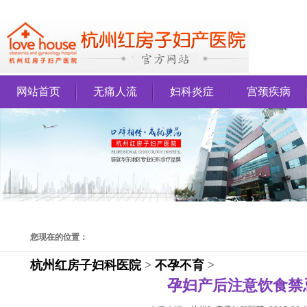
网站首页
无痛人流
妇科炎症
宫颈疾病
您现在的位置：
杭州红房子妇科医院
>
不孕不育
>
孕妇产后注意饮食禁