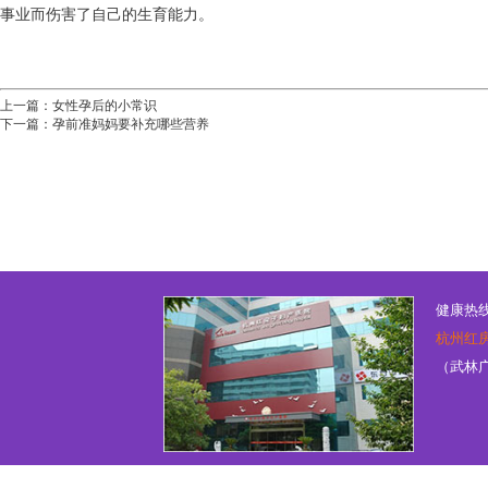
事业而伤害了自己的生育能力。
上一篇：
女性孕后的小常识
下一篇：
孕前准妈妈要补充哪些营养
健康热线：
杭州红
（武林