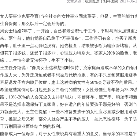
文章来源：
杭州红房子妇科医院
2017-06-1
女人要事业也要孕育!当今社会的女性事业固然重要，但是，生育的能力
生育保健，那么以后一定会后悔的。
周女士结婚7年了，一开始，自己和老公都忙于工作，平时与周末加班更
来。两年前，他们觉得自己终于“万事俱备”，工作游刃有余，也买了新
两年，肚子里一点动静也没有。她去检查，结果被诊断为输卵管堵塞。从
但花了很多钱，还受了很多罪，心理压力特别大。婆家人冷冷的脸色，老
缘……生怕今后无法怀孕，生不了小孩。
王主任介绍说：“像周女士这样想临时保持丁克家庭而造成不孕的女白领
作压力大，为升迁所迫或者不想被后代所拖累，有的不只是频繁服用避孕
容易诱发子宫内膜异位症，患上这种病的女性有50%会导致不孕的后果。
希望这些案例可以引起更多女白领们的重视：女性最佳生育年龄为25-28
路，10%-20%的人会完全失去排卵能力，即使怀孕，流产率、畸胎率
果不是选择永远保持丁克家庭，好在适合的年龄要孩子那是好的，否则当
力就会更大。王主任提醒：一些不准备要孩子的女性应尽量减少服用避孕
育，推迟之后又有一部分人就会产生不孕的压力，如此恶性循环，为了防
千万别因事业而终结当妈的权利。
能够成为一位母亲，对于女性来说具有着重大的意义。当母亲的幸福是平