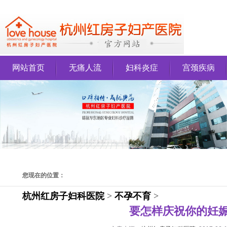
网站首页
无痛人流
妇科炎症
宫颈疾病
您现在的位置：
杭州红房子妇科医院
>
不孕不育
>
要怎样庆祝你的妊