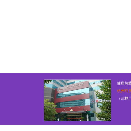
健康热线：
杭州红
（武林