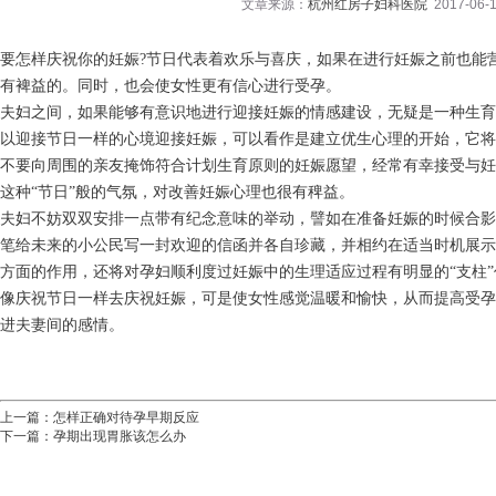
文章来源：
杭州红房子妇科医院
2017-06-1
要怎样庆祝你的妊娠?节日代表着欢乐与喜庆，如果在进行妊娠之前也能
有裨益的。同时，也会使女性更有信心进行受孕。
夫妇之间，如果能够有意识地进行迎接妊娠的情感建设，无疑是一种生育
以迎接节日一样的心境迎接妊娠，可以看作是建立优生心理的开始，它将
不要向周围的亲友掩饰符合计划生育原则的妊娠愿望，经常有幸接受与妊
这种“节日”般的气氛，对改善妊娠心理也很有稗益。
夫妇不妨双双安排一点带有纪念意味的举动，譬如在准备妊娠的时候合影
笔给未来的小公民写一封欢迎的信函并各自珍藏，并相约在适当时机展示
方面的作用，还将对孕妇顺利度过妊娠中的生理适应过程有明显的“支柱”
像庆祝节日一样去庆祝妊娠，可是使女性感觉温暖和愉快，从而提高受孕
进夫妻间的感情。
上一篇：
怎样正确对待孕早期反应
下一篇：
孕期出现胃胀该怎么办