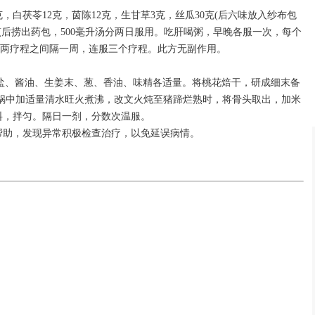
克，白茯苓12克，茵陈12克，生甘草3克，丝瓜30克(后六味放入纱布包
粥，煎后捞出药包，500毫升汤分两日服用。吃肝喝粥，早晚各服一次，每个
)，两疗程之间隔一周，连服三个疗程。此方无副作用。
，细盐、酱油、生姜末、葱、香油、味精各适量。将桃花焙干，研成细末备
铁锅中加适量清水旺火煮沸，改文火炖至猪蹄烂熟时，将骨头取出，加米
料，拌匀。隔日一剂，分数次温服。
帮助，发现异常积极检查治疗，以免延误病情。