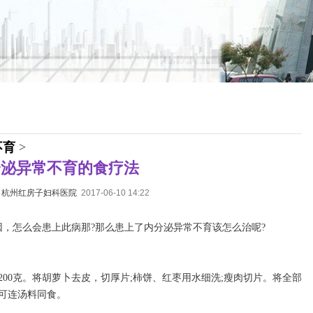
不育
>
分泌异常不育的食疗法
：
杭州红房子妇科医院
2017-06-10 14:22
，怎么会患上此病那?那么患上了内分泌异常不育该怎么治呢?
200克。将胡萝卜去皮，切厚片;柿饼、红枣用水细洗;瘦肉切片。将全部
可连汤料同食。