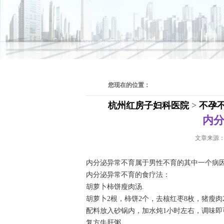
您现在的位置：
杭州红房子妇科医院
>
不孕
内
文章来源
内分泌异常不育属于男性不育的其中一个病因
内分泌异常不育的食疗法：
胡萝卜柿饼瘦肉汤.
胡萝卜2根，柿饼2个，去核红枣8枚，猪瘦肉
配料放入砂锅内，加水炖1小时左右，调味即
复方牛肝粥.