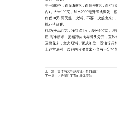
牛肝500克，白菊花9克，白僵蚕9克，白芍9
内)，大米100克，加水2000毫升煮成稠
疗程10天(两天熬一次粥，不要一次熬出来
桃花猪蹄粥.
桃花(干品)1克，净猪蹄1只，粳米100克
用;淘净粳米，把猪蹄皮肉与骨头分开，置
及桃花末，文火煨粥，粥成加盐、香油等调
上述方法对于缓解内分泌异常不育有一定的
上一篇：
垂体病变导致男性不育的治疗
下一篇：
内分泌性不育的具体疗法