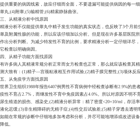
提供重要的病因线索，故应仔细而全面，不要遗漏可能提供病因的每一细节，重点
睾丸;(4)附睾;(5)输精管;(6)精索静脉曲张。
三、从精液分析中找原因
精液分析不仅能提供睾丸中精子发生功能的真实状态，也反映了3个月前
睾及附属性腺的功能，所以应该仔细加以分析。但是现在许多基层医院所
作出分析判断。为减少特发性不育的比例，要求精液分析一定仔细详尽，
它检查以明确病因。
四、从精子功能方面找原因
有许多病人其精液常规分析正常而女方检查也正常，那么就应该检查其精
测大致有：(1)精子—宫颈粘液相互作用试验;(2)精子膜完整性;(3)项休反
五、从免疫学方面找原因
世界卫生组织1988年报告6407例男性不育病例中经检查诊断有2.9%
疫性不育占2.7%，而继发性不育中免疫因素占4.0%。所以对原因不明不
尿生殖道的损伤、感染史;(2)精液分析异常：精了密度<20×10/ml，存活
液化迟缓;(3)非生精障碍的无精子症;(4)性交后试验差;(5)精子穿透去
如能在常规的诊断中仔细地多加考虑和分析，并尽可能地增添或改进设备
降低。