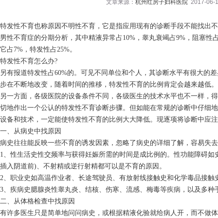
文章来源：
杭州红房子妇科医院
2017-06-1
特发性不育也称原因不明性不育，它是指应用现有的诊断手段不能找出不育病因
男性不育症的分期分析，其中精液异常占10%，睾丸衰竭占9%，阻塞性占
它占7%，特发性占25%。
特发性不育怎么办?
另有报道特发性占60%的。可见不同单位和个人，其诊断水平有很大的
步在不断地改变，随着时间的推移，特发性不育的比例肯定会越来越低。
另一方面，各级医院的设备条件不同，各级医生的技术水平也不一样，得
切地作出一个公认的特发性不育诊断步骤。但如能在常规的诊断中仔细地
设备和技术，一定能使特发性不育的比例大大降低。现逐项将诊断中应注
一、从病史中找原因
病史往往能反映一些不育的诱发因素，忽略了病史的详细了解，容易失
1、性生活史性交频率与获得妊娠所需的时间是成比例的。性功能障碍如史
插入阴道前)、不射精或逆行射精都可以是不育的原因。
2、职业史如高温作业者、长途驾驶员、有放射线接触史和化学毒品接触
3、疾病史腮腺炎性睾丸炎、结核、伤寒、流感、梅毒等疾病，以及多种
二、从体格检查中找原因
有许多医生只是简单地问问病史，或根据精液化验就给病人开，而不做体