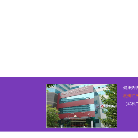
健康热线：
杭州红
（武林