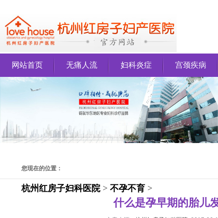
网站首页
无痛人流
妇科炎症
宫颈疾病
您现在的位置：
杭州红房子妇科医院
>
不孕不育
>
什么是孕早期的胎儿