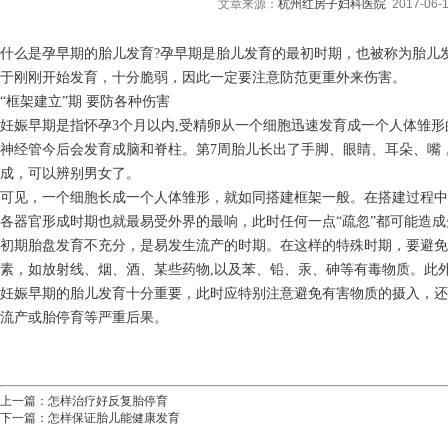
文章来源：
杭州红房子妇科医院
2017-06-1
什么是孕早期的胎儿发育?孕早期是胎儿发育的最初时期，也被称为胎儿发
于刚刚开始发育，十分脆弱，因此一定要注意防范更重外来伤害。
“框架建立”期 要防各种伤害
妊娠早期是指怀孕3个月以内,受精卵从一个细胞迅速发育成一个人体雏形
神经管今后会发育成脑和脊柱。第7周胎儿长出了手脚、眼睛、耳朵、嘴
成，可以辨别男女了。
可见，一个细胞长成一个人体雏形，就如同搭建框架一般。在搭建过程中
各器官形成时期也就最易受外界的最响，此时任何一点“疏忽”都可能造
初期胎盘发育不充分，是易发生流产的时期。在这样的特殊时期，要避
素，如放射线、烟、酒、某些药物,以及苯、铅、汞、砷等有毒物质。此
妊娠早期的胎儿发育十分重要，此时应特别注意避免有害物质的摄入，还
流产或胎停育等严重后果。
上一篇：
怎样治疗好反复胎停育
下一篇：
怎样保证胎儿能健康发育