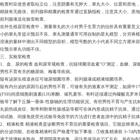
检查时应使患者取站立位，注意阴囊有无肿大，睾丸大小、位置和质地，
精脉有无曲张。前列腺和精囊的检查常通过直肠指检，注意其大小、质地
前列腺液送化验室检查。
在外生殖器官检查中，测量睾丸的大小对男子生育力的估价具有重要意义
小的睾丸常提示预后不良。睾丸测量通常可用自制的星丸模型，分另将模型
溶液的量杯中测出不同模型的容积，模型号数的大小代表不同立方厘米容积
往预示睾丸功能不佳。
三、实验室检查
1、血、尿的检查 血和尿常规检查，抗链球菌溶血素“O”测定，血糖、
男性不育有关的糖尿病、梅毒等疾病。
疑有泌尿生殖道炎症可做尿细菌培养、前列腺液或精液细菌培养。
疑有内分泌的原因引起的男性不育，可做有关的激素水平测定，如尿中17
(FSH)间质细胞刺激素(LH)寒酮、催乳素等。有时还须通过拘檬酸克罗米
验等了解下丘脑一垂体-性腺轴的生理功能状况。有些男性不育与产生抗
丸损伤或炎症、附率和附睾性腺感染等都可在体内形成抗精子抗体。通过
动试验、间接免疫荧光试验等免疫学的方法进行患者血清中的抗精子抗体
2、精液检查 精液检查是诊断男性不育症的重要检查项目。它能反映睾
的分泌功能。在收集精液时应严格遵守如下事项：①收集精液前 3~7d
液于玻璃标本瓶内，禁用阴茎套收集。④注意保温在35℃左右，并在lh