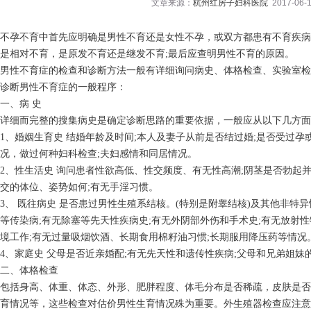
文章来源：
杭州红房子妇科医院
2017-06-1
不孕不育中首先应明确是男性不育还是女性不孕，或双方都患有不育疾病
是相对不育，是原发不育还是继发不育;最后应查明男性不育的原因。
男性不育症的检查和诊断方法一般有详细询问病史、体格检查、实验室检
诊断男性不育症的一般程序：
一、病 史
详细而完整的搜集病史是确定诊断思路的重要依据，一般应从以下几方面
1、婚姻生育史 结婚年龄及时间;本人及妻子从前是否结过婚;是否受过孕
况，做过何种妇科检查;夫妇感情和同居情况。
2、性生活史 询问患者性欲高低、性交频度、有无性高潮;阴茎是否勃起
交的体位、姿势如何;有无手淫习惯。
3、 既往病史 是否患过男性生殖系结核。(特别是附睾结核)及其他非特
等传染病;有无除塞等先天性疾病史;有无外阴部外伤和手术史;有无放射
境工作;有无过量吸烟饮酒、长期食用棉籽油习惯;长期服用降压药等情况
4、家庭史 父母是否近亲婚配;有无先天性和遗传性疾病;父母和兄弟姐妹
二、体格检查
包括身高、体重、体态、外形、肥胖程度、体毛分布是否稀疏，皮肤是否
育情况等，这些检查对估价男性生育情况殊为重要。外生殖器检查应注意