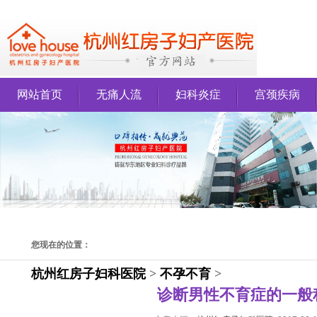
网站首页
无痛人流
妇科炎症
宫颈疾病
您现在的位置：
杭州红房子妇科医院
>
不孕不育
>
诊断男性不育症的一般