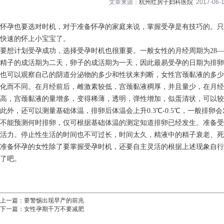
文章来源：
杭州红房子妇科医院
2017-06-1
怀孕也要选对时机，对于准备怀孕的家庭来说，掌握受孕是有技巧的。只
快速的怀上小宝宝了。
要想计划受孕成功，选择受孕时机也很重要。一般女性的月经周期为28—
精子的成活期为二天，卵子的成活期为一天，因此最易受孕的日期为排卵
也可以观察自己的阴道分泌物的多少和性状来判断，女性宫颈黏液的多少
化而不同。在月经前后，雌激素较低，宫颈黏液稠厚，并且量少，在月
高，宫颈黏液的量增多，变得稀薄，透明，弹性增加，似蛋清状，可以较
此外，还可以测量基础体温，排卵后体温会上升0.3℃-0.5℃，一般排
不能预测何时排卵，仅可根据基础体温的测定知道排卵已经发生。准备受孕
活力。停止性生活的时间也不可过长，时间太久，精液中的精子衰老、死
准备怀孕的女性除了要掌握受孕时机，还要自主灵活的根据上述现象自行
了吧。
上一篇：
要警惕出现早产的前兆
下一篇：
女性孕期千万不要减肥