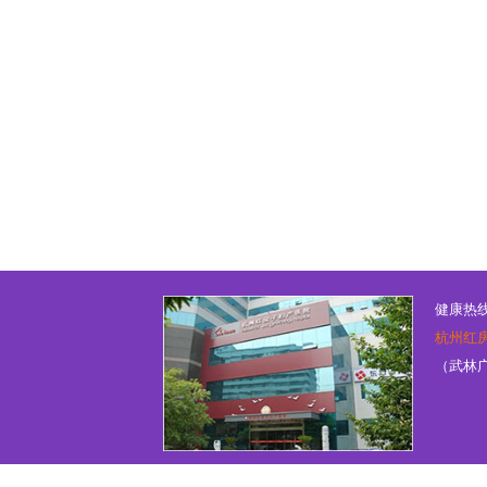
健康热线：
杭州红
（武林