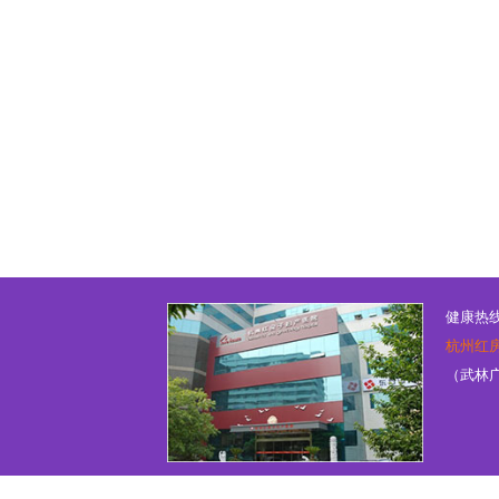
健康热线：
杭州红
（武林