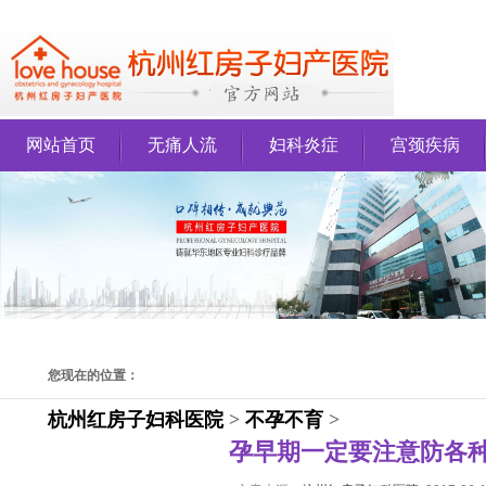
网站首页
无痛人流
妇科炎症
宫颈疾病
您现在的位置：
杭州红房子妇科医院
>
不孕不育
>
孕早期一定要注意防各