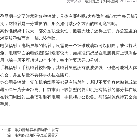
文章来源：
杭州红房子妇科医院
2017-06-1
孕早期一定要注意防各种辐射，具体有哪些呢?大多数的都市女性每天都
期，防辐射是十分重要的。那么如何减少各方面的辐射危害呢。
高龄准妈妈中很大一部分是职业女性，挺着大肚子还得上班。办公室里的
对高龄孕妇而言，都比较危险。
电脑辐射：电脑屏幕的辐射，只需要一个纤维玻璃就可以阻隔，或保持从
免。电脑背面的电线圈辐射危害较大，如果准妈妈是在电脑机房上班则要
用电脑一周不可超过20个小时，每小时要离开10分钟。
手机辐射：手机辐射较轻微，其辐射虽然没有微波炉强，但也可能对人体
机会，并且尽量不要将手机挂在腰间。
办公用品辐射：复印机的线圈等都是有辐射的，所以不要将身体贴着或靠
器30厘米为安全距离。目前市面上较新型的复印机把有辐射的部分装在
在我们周围的主要辐射源有电脑、手机和办公设备。与辐射源保持安全距
手段。
上一篇：
孕妇情绪容易影响胎儿发育
下一篇：
准妈妈须知怀孕之前需看牙