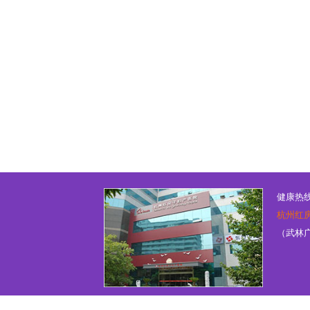
健康热线：
杭州红
（武林