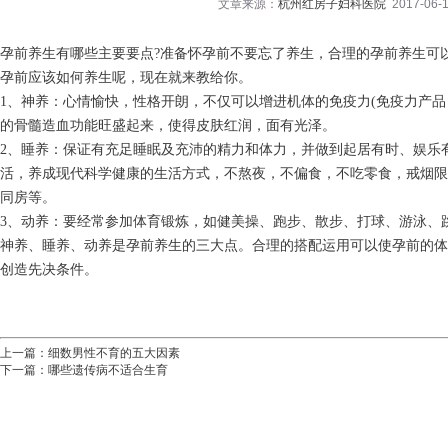
文章来源：
杭州红房子妇科医院
2017-06-1
孕前养生有哪些主要要点?准备怀孕前不要忘了养生，合理的孕前养生可
孕前应该如何养生呢，现在就来教给你。
1、神养：心情愉快，性格开朗，不仅可以增进机体的免疫力(免疫力产品
的骨髓造血功能旺盛起来，使得皮肤红润，面有光泽。
2、睡养：保证有充足睡眠及充沛的精力和体力，并做到起居有时、娱乐
活，养成现代科学健康的生活方式，不熬夜，不偏食，不吃零食，戒烟限
同房等。
3、动养：要经常参加体育锻炼，如健美操、跑步、散步、打球、游泳、
神养、睡养、动养是孕前养生的三大点。合理的搭配运用可以使孕前的体
创造先决条件。
上一篇：
细数男性不育的五大因素
下一篇：
哪些遗传病不适合生育