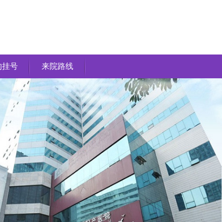
约挂号
来院路线