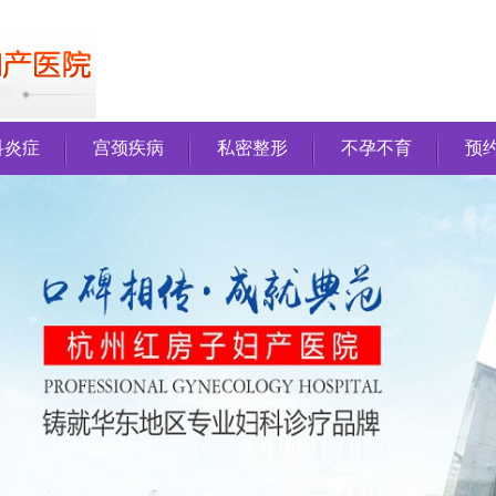
科炎症
宫颈疾病
私密整形
不孕不育
预