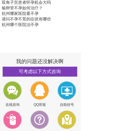
双角子宫患者怀孕机会大吗
输卵管不孕如何治疗？
杭州哪家医院看不孕
请问不孕不育的症状有哪些
杭州哪个医院治不孕
我的问题还没解决啊
可考虑以下方式咨询
在线咨询
QQ答疑
自助挂号