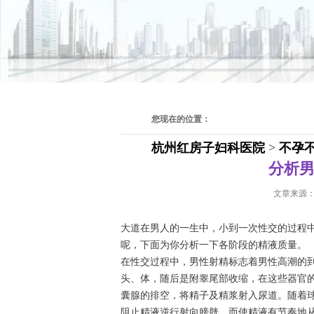
您现在的位置：
杭州红房子妇科医院
>
不孕
分析
文章来源
大道在男人的一生中，小到一次性交的过程
呢，下面为你分析一下各阶段的精液质量。
在性交过程中，男性射精标志着男性高潮的
头、体，随后是附睾尾部收缩，在这些器官
囊腺的排空，将精子及精浆射入尿道。随着
阻止精液逆行射向膀胱，而使精液有节奏地