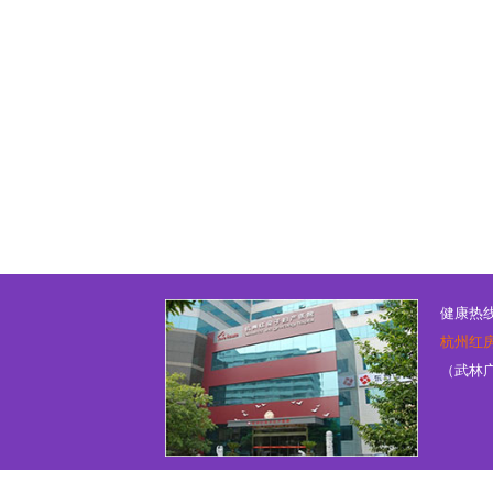
健康热线：
杭州红
（武林