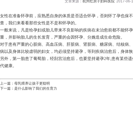
文章来源：
杭州红房子妇科医院
2017-06-1
女性在准备怀孕前，应熟悉自身的体质是否适合怀孕，否则怀了孕也保不
查，我们来看看那些女性是不是和怀孕的。
一般来说，凡是给孕妇或胎儿带来不良影响的疾病在未治愈前都不能怀
重，并影响胎儿的生长发育，严重的会因怀孕、分娩造成生命危险。
对于患有严重的心脏病、高血压病、肝脏病、肾脏病、糖尿病、结核病、
病以及身体比较虚弱的妇女，均必须坚持避孕，等到疾病治愈后，身体恢
另外，第一胎患了葡萄胎，经刮宫治愈后，也要坚持避孕2年;患有某些
代健康。
上一篇：
母乳喂养让孩子更聪明
下一篇：
是什么影响了我们的生育力