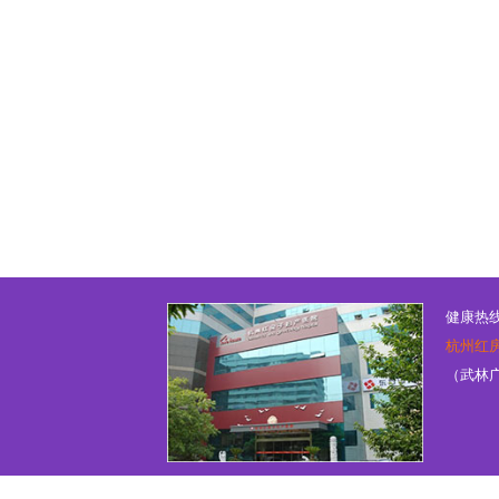
健康热线：
杭州红
（武林