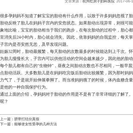
文章来源：
杭州红房子妇科医院
2017-06-1
很多孕妈妈不知道了解宝宝的胎动有什么作用，以致于许多妈妈忽视了
胎动反映了胎儿在妈妈子宫内的安危状态。如果胎动出现异常，则很可能
象地比喻，宝宝的胎动相当于我们的跑步，在每次胎动的过程中，胎心都会
至消失后24小时内，胎心就会消失。因此，依靠妈妈的自我监控，每天
子宫内是否安然无恙，及早发现问题。
妊娠32周时，胎动最频繁，每天胎动的次数最多的时候能达到上千次。
为胎儿慢慢长大，子宫内可以供他活动的空间会越来越少，因此他的胎
每个胎儿都有自己的“生物钟”，昼夜之间胎动次数也不尽相同，一般早晨
点胎动活跃。大多数胎儿是在妈妈吃完饭后胎动比较频繁，因为那时妈妈
力气了，于是就开始伸展拳脚了。而当准妈妈饿了的时候，体内血糖含量
是他的一种自我保护行为。
通过上面的介绍，孕妈妈对于胎动的作用是不是有了非常详细的了解了
呢？
上一篇：
脐带打结分真假
下一篇：
能够使女性受孕的几种方法