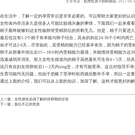
文章来源：
杭州红房子妇科医院
2017-06-1
在生活中，了解一定的孕育常识是非常必要的。可以帮助大家更好的认识
女性体内存活多久是很多人可能比较感兴趣的事情，下面我们一起来看看
精子最终能够到达女性输卵管受精部位的所剩无几。但是，精子只要进入
最后也仅有1-2个精子有幸能与卵子结合，其余的则在24-36个小时内
命才可达2-6天，尽管如此，其受精的能力已经基本丧失，因为精子的受
卵子从卵巢中排出后15～18小时内受精能力最强，并能维持受精能力达
迅速减弱并消失。射入女性生殖道内的精子虽然最长可生存4～5天，但具
说只有在妇女排卵前后1～2天内xing交，才有可能受孕。这点对指导不
生育功能均无问题，但由于忽略了受孕时机而婚后数年不孕，所以一定要
通过上面的介绍，我们可以从上面的知识，加深了解。这样才能更好的解
上一篇：
女性朋友必须了解的排卵期的症状
下一篇：
胎位不正的危害