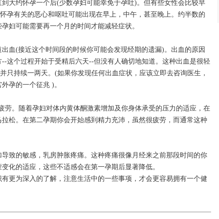
到大约怀孕一个后(少数孕妇可能幸免于孕吐)。但有些女性会比较早
与怀孕有关的恶心和呕吐可能出现在早上，中午，甚至晚上。约半数的
些孕妇可能需要再一个月的时间才能减轻症状。
道出血(接近这个时间段的时候你可能会发现经期的遗漏)。出血的原因
--这个过程开始于受精后六天--但没有人确切地知道。这种出血是很轻
，并只持续一两天。(如果你发现任何出血症状，应该立即去咨询医生，
外孕的一个征兆 )。
的疲劳。随着孕妇对体内黄体酮激素增加及你身体承受的压力的适应，在
马拉松。在第二孕期你会开始感到精力充沛，虽然很疲劳，而通常这种
加导致的敏感，乳房肿胀疼痛。这种疼痛很像月经来之前那段时间的你
蒙变化的适应，这些不适感会在第一孕期后显著降低。
识有更为深入的了解，注意生活中的一些事项，才会更容易拥有一个健