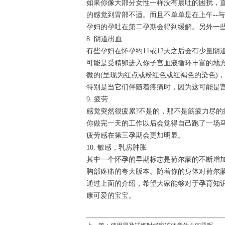
如果你像大部分女性一样没有晨吐的困扰，直
的感觉到胃部不适。而且不单单是在上午--
孕妇的孕吐在第二孕期会得到缓解。另外一
8. 阴道出血
有些孕妇在怀孕约11或12天之后会有少量阴
可能是受精卵进入你子宫血液循环丰富的地方
微的(呈现为红点或粉红色或红褐色的染色)
特别是当它们伴随着疼痛时，因为这可能是宫
9. 疲劳
感觉突然很疲累?不是的，那不是筋疲力尽
你做完一天的工作以后会觉得自己跑了一场
疲劳感在第三孕期会更加明显。
10. 敏感，乳房肿胀
其中一个怀孕的早期标志是荷尔蒙的不断增
胸部疼痛的夸大版本。随着你的身体对荷尔
通过上面的介绍，希望大家能够对于孕育知
康可爱的宝宝。