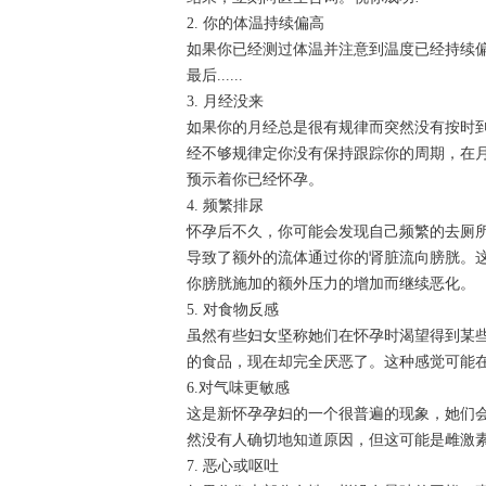
2. 你的体温持续偏高
如果你已经测过体温并注意到温度已经持续偏
最后......
3. 月经没来
如果你的月经总是很有规律而突然没有按时
经不够规律定你没有保持跟踪你的周期，在
预示着你已经怀孕。
4. 频繁排尿
怀孕后不久，你可能会发现自己频繁的去厕
导致了额外的流体通过你的肾脏流向膀胱。
你膀胱施加的额外压力的增加而继续恶化。
5. 对食物反感
虽然有些妇女坚称她们在怀孕时渴望得到某
的食品，现在却完全厌恶了。这种感觉可能
6.对气味更敏感
这是新怀孕孕妇的一个很普遍的现象，她们
然没有人确切地知道原因，但这可能是雌激
7. 恶心或呕吐