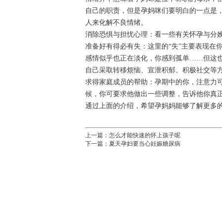
自己的职责，但是孕妈咪们要明白的一点是
人来化解不良情绪。
消除恐惧与担忧心理：看一些有关怀孕与分娩
准备好有得必有失：这里的“失”主要表现在
感情似乎也正在淡化，你感到孤单……但这
自己采取转移烦恼、宣泄积郁、积极社交等
求得家庭成员的帮助：孕期中的你，注意力
候，你可要求他做出一些调整，告诉他你真
通过上面的介绍，希望孕妈妈能够了解更多
上一篇：
怎么才能快速的怀上孩子呢
下一篇：
夏天孕妇要当心妊娠糖尿病