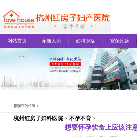
网站首页
无痛人流
妇科炎症
宫颈疾病
您现在的位置：
杭州红房子妇科医院
>
不孕不育
>
想要怀孕饮食上应该注