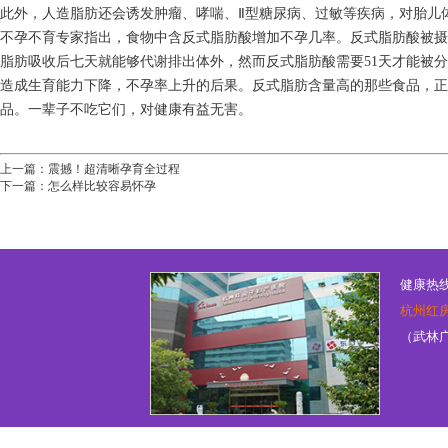
此外，人造脂肪还会诱发肿瘤、哮喘、Ⅱ型糖尿病、过敏等疾病，对胎儿
不孕不育专家指出，食物中含反式脂肪酸增加不孕几率。反式脂肪酸被摄
脂肪吸收后七天就能够代谢排出体外，然而反式脂肪酸需要51天才能被
造成生育能力下降，不孕率上升的后果。反式脂肪含量高的那些食品，
品。一辈子不吃它们，对健康有益无害。
上一篇：
震撼！超清晰孕育全过程
下一篇：
怎么样比较容易怀孕
健康热线：
杭州红
（武林