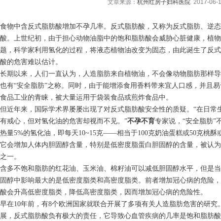
文章来源：
杭州红房子妇科医院
2017-06-1
食物中含反式脂肪酸增加不孕几率。反式脂肪酸，又称为反式脂肪、逆
酸。上世纪初，由于担心动物油脂中的饱和脂肪酸会威胁心脏健康，植
题，科学家利用氢化的过程，将液态植物油改变为固态，由此诞生了反式
酸的危害难以估计。
长期以来，人们一直认为，人造脂肪来自植物油，不会像动物脂肪那样导
也有“安全脂肪”之称。同时，由于能增添食用香料带来宜人口感，并且
食品工业的青睐，被大量运用于袋装食品或煎炸食品中。
但近年来，国际学术界屡屡出现了对反式脂肪酸安全性的质疑。“在日常
有戒心，但对氢化油的危害却视而不见。”
不孕不育
专家说，“安全脂肪
热量5%的氢化油，即每天10~15克——相当于100克奶油蛋糕或50克桃
它会增加人体内胆固醇含量，特别是低密度脂蛋白胆固醇的含量，被认为
之一。
含多不饱和脂肪的红花油、玉米油、棉籽油可以减低胆固醇水平，但是当
固醇中影响最大的是低密度脂类和高密度脂类。前者增加冠心病的危险，
酸会升高低密度脂类，降低高密度脂类，因而增加冠心病的危险性。
早在10年前，有8个欧洲国家就联合开展了多项有关人造脂肪危害的研
展，反式脂肪酸负有极大的责任，它导致心血管疾病的几率是饱和脂肪酸