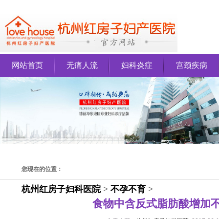
网站首页
无痛人流
妇科炎症
宫颈疾病
您现在的位置：
杭州红房子妇科医院
>
不孕不育
>
食物中含反式脂肪酸增加